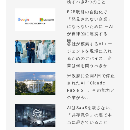
検すべき3つのこと
B2B取引の自動化で
「発見されない企業」
にならないために ーAI
が自律的に連携する
時...
各社が模索するAIエー
ジェントを現場に入れ
るためのデバイス、企
業は何を問うべきか
米政府に公開3日で停止
されたAI「Claude
Fable 5」、その能力と
企業が今...
AIはSaaSを殺さない、
「共存戦争」の裏で本
当に起きていること