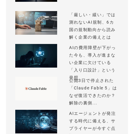
「厳しい・緩い」では
測れないAI規制、6カ
国の規制動向から読み
解く企業の備えとは
AIの費用障壁が下がっ
た今も、導入が進まな
い企業に欠けている
「入り口設計」という
発想
公開3日で停止された
「Claude Fable 5」は
なぜ復活できたのか？
解除の裏側...
AIエージェントが発注
する時代に備える、サ
プライヤーが今すぐ点