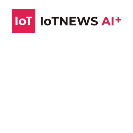
コ
ン
テ
ン
ツ
へ
ス
キ
ッ
プ