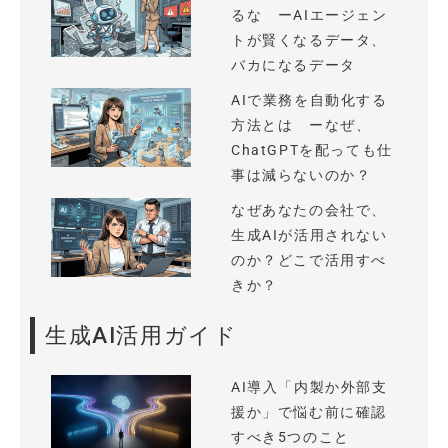
るな ーAIエージェン
トが賢くなるデータ、
バカになるデータ
AIで業務を自動化する
方法とは ーなぜ、
ChatGPTを配っても仕
事は減らないのか？
なぜあなたの会社で、
生成AIが活用されない
のか？どこで活用すべ
きか？
生成AI活用ガイド
AI導入「内製か外部支
援か」で悩む前に確認
すべき5つのこと