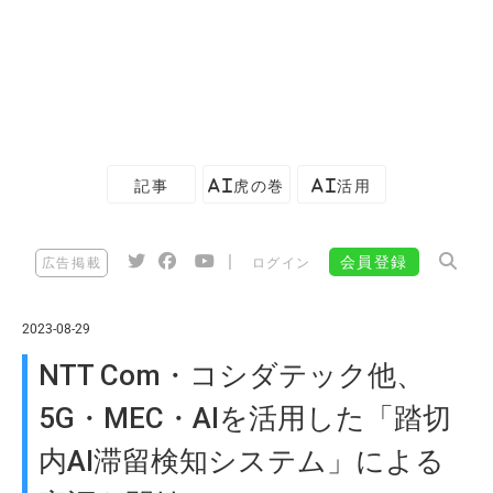
記事
AI虎の巻
AI活用
|
会員登録
広告掲載
ログイン
2023-08-29
NTT Com・コシダテック他、
5G・MEC・AIを活用した「踏切
内AI滞留検知システム」による