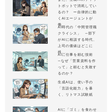
トボットで消耗してい
るの？ ー自律的に動
くAIエージェントが
働...
AI時代の「中間管理職
クライシス」 —部下
がAIに相談する時代、
上司の価値はどこに
残...
AIに仕事を頼む技術
—なぜ「営業資料を作
って」と頼むと失敗す
るのか？
生成AIは、使い手の
「言語化能力」を暴
く、リトマス試験紙
AIに「ゴミ」を食わせ