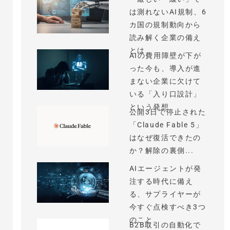
は測れないAI規制、6
カ国の規制動向から
読み解く企業の備え
とは
AIの費用障壁が下が
った今も、導入が進
まない企業に欠けて
いる「入り口設計」
という発想
公開3日で停止された
「Claude Fable 5」
はなぜ復活できたの
か？解除の裏側...
AIエージェントが発
注する時代に備え
る、サプライヤーが
今すぐ点検すべき3つ
のこと
B2B取引の自動化で