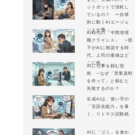
ットボットで消耗し
ているの？ ー自律
的に動くAIエージェ
ントが働...
AI時代の「中間管理
職クライシス」 —部
下がAIに相談する時
代、上司の価値はど
こに残...
AIに仕事を頼む技
術 —なぜ「営業資料
を作って」と頼むと
失敗するのか？
生成AIは、使い手の
「言語化能力」を暴
く、リトマス試験紙
AIに「ゴミ」を食わ