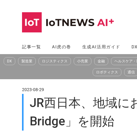
コ
ン
テ
ン
ツ
記事一覧
AI虎の巻
生成AI活用ガイド
D
へ
DX
製造業
ロジスティクス
小売業
金融
ヘルスケア・
ス
キ
ロボティクス
通信
ッ
プ
2023-08-29
JR西日本、地域におけ
Bridge」を開始