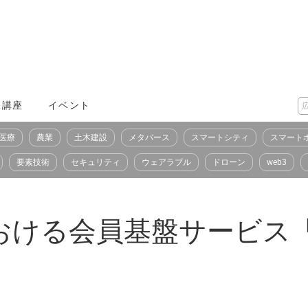
X講座
イベント
医療
農業
土木建設
メタバース
スマートシティ
スマート
要素技術
セキュリティ
ウェアラブル
ドローン
web3
る会員基盤サービス「Mobi