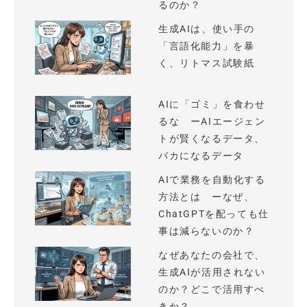
るのか？
生成AIは、使い手の
「言語化能力」を暴
く、リトマス試験紙
AIに「ゴミ」を食わせ
るな ーAIエージェン
トが賢くなるデータ、
バカになるデータ
AIで業務を自動化する
方法とは ーなぜ、
ChatGPTを配っても仕
事は減らないのか？
なぜあなたの会社で、
生成AIが活用されない
のか？どこで活用すべ
きか？