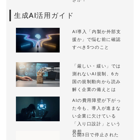
生成AI活用ガイド
AI導入「内製か外部支
援か」で悩む前に確認
すべき5つのこと
「厳しい・緩い」では
測れないAI規制、6カ
国の規制動向から読み
解く企業の備えとは
AIの費用障壁が下がっ
た今も、導入が進まな
い企業に欠けている
「入り口設計」という
発想
公開3日で停止された