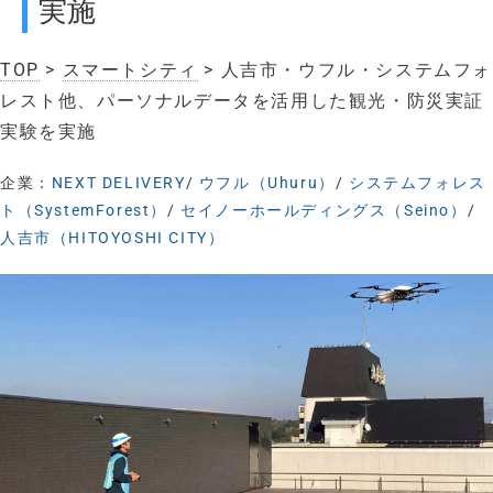
実施
TOP
>
スマートシティ
> 人吉市・ウフル・システムフォ
レスト他、パーソナルデータを活用した観光・防災実証
実験を実施
企業：
NEXT DELIVERY
/
ウフル（Uhuru）
/
システムフォレス
ト（SystemForest）
/
セイノーホールディングス（Seino）
/
人吉市（HITOYOSHI CITY）