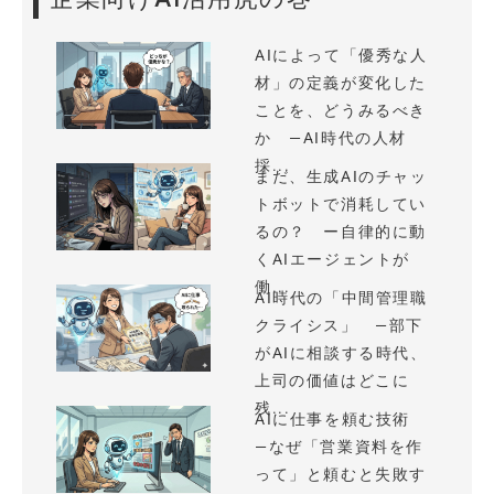
AIによって「優秀な人
材」の定義が変化した
ことを、どうみるべき
か —AI時代の人材
採...
まだ、生成AIのチャッ
トボットで消耗してい
るの？ ー自律的に動
くAIエージェントが
働...
AI時代の「中間管理職
クライシス」 —部下
がAIに相談する時代、
上司の価値はどこに
残...
AIに仕事を頼む技術
—なぜ「営業資料を作
って」と頼むと失敗す