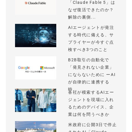
「Claude Fable 5」は
なぜ復活できたのか？
解除の裏側...
AIエージェントが発注
する時代に備える、サ
プライヤーが今すぐ点
検すべき3つのこと
B2B取引の自動化で
「発見されない企業」
にならないために ーAI
が自律的に連携する
時...
各社が模索するAIエー
ジェントを現場に入れ
るためのデバイス、企
業は何を問うべきか
米政府に公開3日で停止