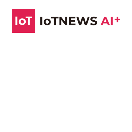
コ
ン
テ
ン
ツ
へ
ス
キ
ッ
プ