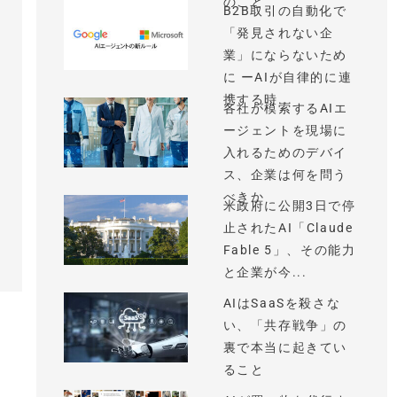
のこと
B2B取引の自動化で
「発見されない企
業」にならないため
に ーAIが自律的に連
携する時...
各社が模索するAIエ
ージェントを現場に
入れるためのデバイ
ス、企業は何を問う
べきか
米政府に公開3日で停
止されたAI「Claude
Fable 5」、その能力
と企業が今...
AIはSaaSを殺さな
い、「共存戦争」の
裏で本当に起きてい
ること