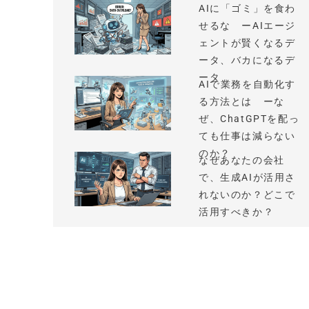
AIに「ゴミ」を食わ
せるな ーAIエージ
ェントが賢くなるデ
ータ、バカになるデ
ータ
AIで業務を自動化す
る方法とは ーな
ぜ、ChatGPTを配っ
ても仕事は減らない
のか？
なぜあなたの会社
で、生成AIが活用さ
れないのか？どこで
活用すべきか？