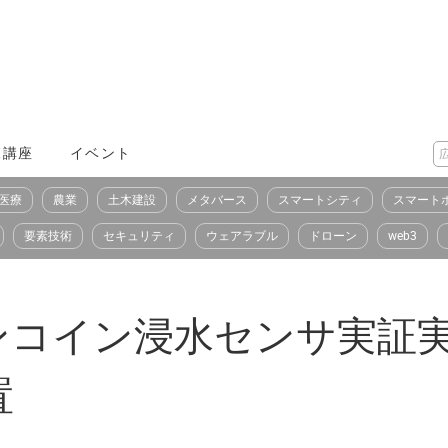
X講座
イベント
医療
農業
土木建設
メタバース
スマートシティ
スマート
要素技術
セキュリティ
ウェアラブル
ドローン
web3
ンコイン浸水センサ実証実
置