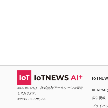
IoTN
株式会社アールジーン
IoTNEWS AI+は、
が運営
IoTNEW
しております。
広告掲載
R.GENE,Inc.
© 2015-
プライバ