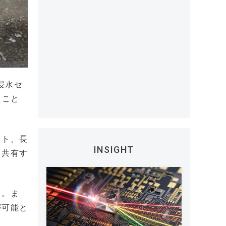
浸水セ
たこと
スト、長
INSIGHT
・共有す
る。ま
が可能と