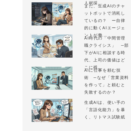
人材採...
まだ、生成AIのチャ
ットボットで消耗し
ているの？ ー自律
的に動くAIエージェ
ントが働...
AI時代の「中間管理
職クライシス」 —部
下がAIに相談する時
代、上司の価値はど
こに残...
AIに仕事を頼む技
術 —なぜ「営業資料
を作って」と頼むと
失敗するのか？
生成AIは、使い手の
「言語化能力」を暴
く、リトマス試験紙