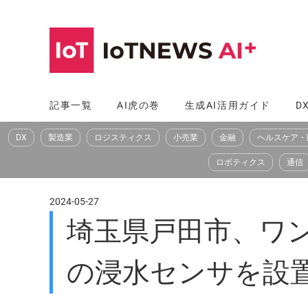
コ
ン
テ
ン
ツ
記事一覧
AI虎の巻
生成AI活用ガイド
D
へ
DX
製造業
ロジスティクス
小売業
金融
ヘルスケア・
ス
キ
ロボティクス
通信
ッ
プ
2024-05-27
埼玉県戸田市、ワ
の浸水センサを設