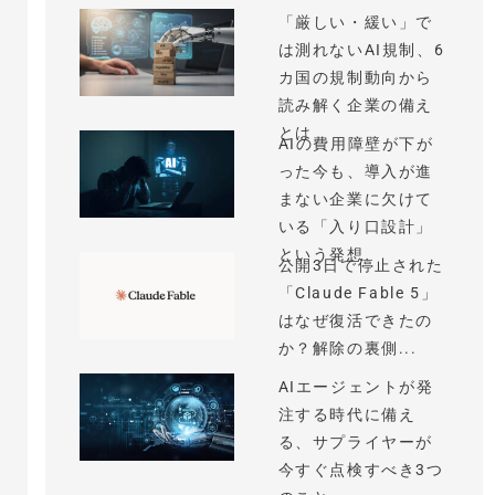
「厳しい・緩い」で
は測れないAI規制、6
カ国の規制動向から
読み解く企業の備え
とは
AIの費用障壁が下が
った今も、導入が進
まない企業に欠けて
いる「入り口設計」
という発想
公開3日で停止された
「Claude Fable 5」
はなぜ復活できたの
か？解除の裏側...
AIエージェントが発
注する時代に備え
る、サプライヤーが
今すぐ点検すべき3つ