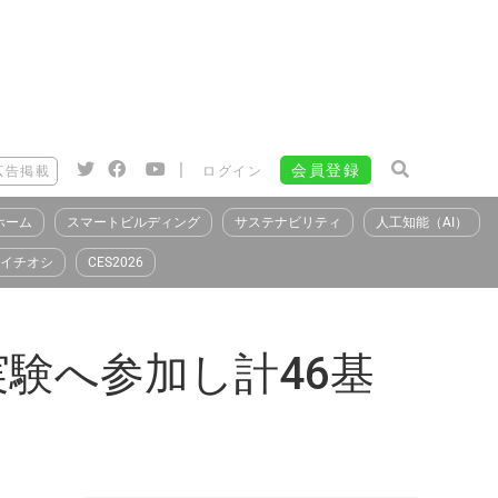
|
会員登録
広告掲載
ログイン
ホーム
スマートビルディング
サステナビリティ
人工知能（AI）
イチオシ
CES2026
験へ参加し計46基