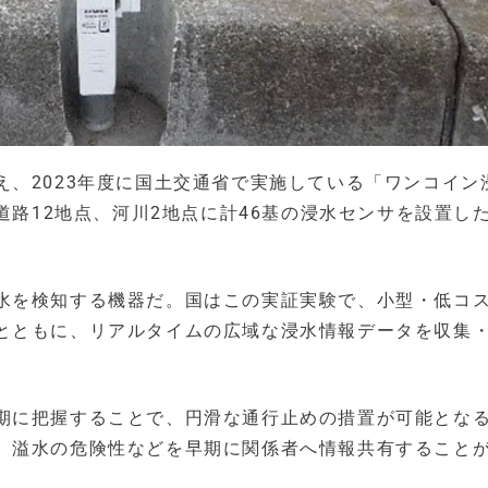
、2023年度に国土交通省で実施している「ワンコイン
道路12地点、河川2地点に計46基の浸水センサを設置し
水を検知する機器だ。国はこの実証実験で、小型・低コ
とともに、リアルタイムの広域な浸水情報データを収集
期に把握することで、円滑な通行止めの措置が可能とな
、溢水の危険性などを早期に関係者へ情報共有すること