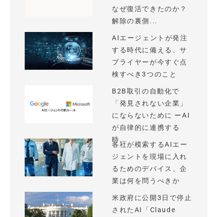
なぜ復活できたのか？
解除の裏側...
AIエージェントが発注
する時代に備える、サ
プライヤーが今すぐ点
検すべき3つのこと
B2B取引の自動化で
「発見されない企業」
にならないために ーAI
が自律的に連携する
時...
各社が模索するAIエー
ジェントを現場に入れ
るためのデバイス、企
業は何を問うべきか
米政府に公開3日で停止
されたAI「Claude