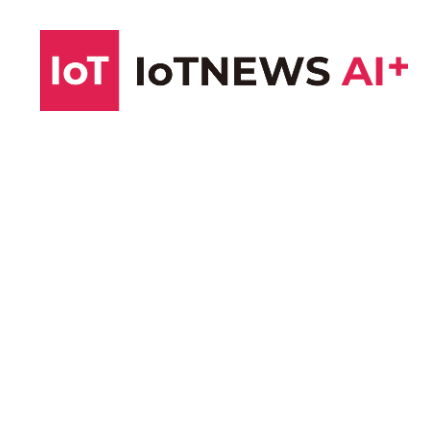
コ
ン
テ
ン
ツ
へ
ス
キ
ッ
プ