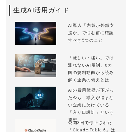
生成AI活用ガイド
AI導入「内製か外部支
援か」で悩む前に確認
すべき5つのこと
「厳しい・緩い」では
測れないAI規制、6カ
国の規制動向から読み
解く企業の備えとは
AIの費用障壁が下がっ
た今も、導入が進まな
い企業に欠けている
「入り口設計」という
発想
公開3日で停止された
「Claude Fable 5」は