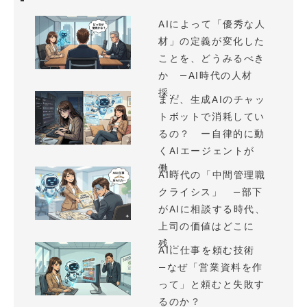
AIによって「優秀な人
材」の定義が変化した
ことを、どうみるべき
か —AI時代の人材
採...
まだ、生成AIのチャッ
トボットで消耗してい
るの？ ー自律的に動
くAIエージェントが
働...
AI時代の「中間管理職
クライシス」 —部下
がAIに相談する時代、
上司の価値はどこに
残...
AIに仕事を頼む技術
—なぜ「営業資料を作
って」と頼むと失敗す
るのか？