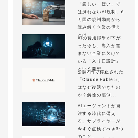
「厳しい・緩い」で
は測れないAI規制、6
カ国の規制動向から
読み解く企業の備え
とは
AIの費用障壁が下が
った今も、導入が進
まない企業に欠けて
いる「入り口設計」
という発想
公開3日で停止された
「Claude Fable 5」
はなぜ復活できたの
か？解除の裏側...
AIエージェントが発
注する時代に備え
る、サプライヤーが
今すぐ点検すべき3つ
のこと