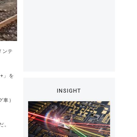
メンテ
s+」を
INSIGHT
グ車）
だ。