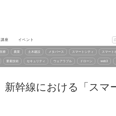
X講座
イベント
医療
農業
土木建設
メタバース
スマートシティ
スマート
要素技術
セキュリティ
ウェアラブル
ドローン
web3
プ、新幹線における「スマ