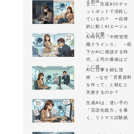
人材採...
まだ、生成AIのチャ
ットボットで消耗し
ているの？ ー自律
的に動くAIエージェ
ントが働...
AI時代の「中間管理
職クライシス」 —部
下がAIに相談する時
代、上司の価値はど
こに残...
AIに仕事を頼む技
術 —なぜ「営業資料
を作って」と頼むと
失敗するのか？
生成AIは、使い手の
「言語化能力」を暴
く、リトマス試験紙