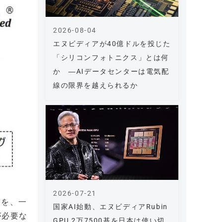
2026-08-04
エヌビディアが40億ドルを投じた
「シリコンフォトニクス」とは何
か ―AIデータセンターは電気配
線の限界を越えられるか
2026-07-21
スを、一
国家AI始動、エヌビディアRubin
が必要な
GPU 2万7500基を日本は使い切