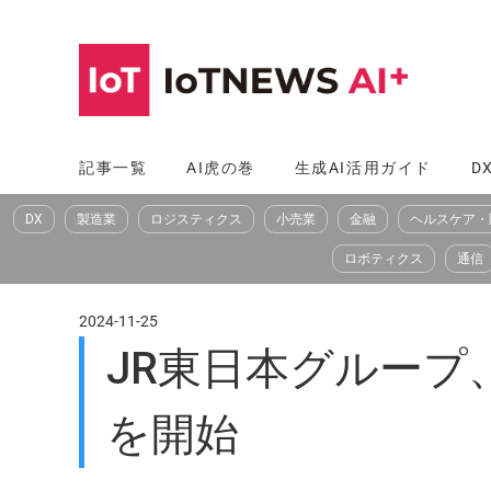
コ
ン
テ
ン
ツ
記事一覧
AI虎の巻
生成AI活用ガイド
D
へ
DX
製造業
ロジスティクス
小売業
金融
ヘルスケア・
ス
キ
ロボティクス
通信
ッ
プ
2024-11-25
JR東日本グルー
を開始