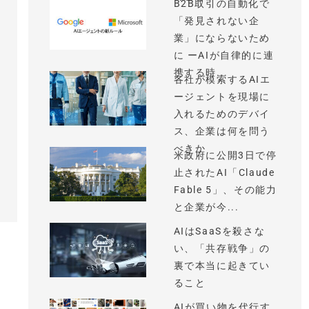
B2B取引の自動化で
「発見されない企
業」にならないため
に ーAIが自律的に連
携する時...
各社が模索するAIエ
ージェントを現場に
入れるためのデバイ
ス、企業は何を問う
べきか
米政府に公開3日で停
止されたAI「Claude
Fable 5」、その能力
と企業が今...
AIはSaaSを殺さな
い、「共存戦争」の
裏で本当に起きてい
ること
AIが買い物を代行す