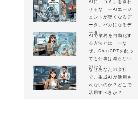
AIに「ゴミ」を食わ
せるな ーAIエージ
ェントが賢くなるデ
ータ、バカになるデ
ータ
AIで業務を自動化す
る方法とは ーな
ぜ、ChatGPTを配っ
ても仕事は減らない
のか？
なぜあなたの会社
で、生成AIが活用さ
れないのか？どこで
活用すべきか？