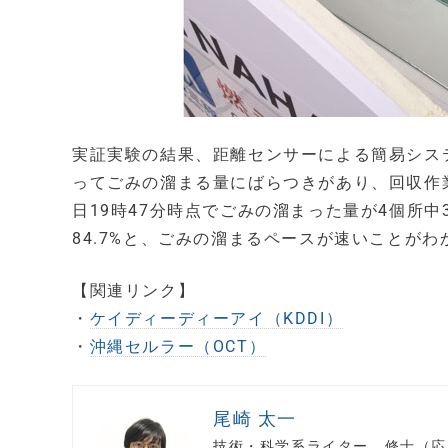
実証実験の結果、距離センサーによる簡易シス
ってごみの溜まる量にばらつきがあり、回収作
日19時47分時点でごみの溜まった量が4個所中3
84.7%と、ごみの溜まるペースが速いことがわ
【関連リンク】
・
ケイディーディーアイ（KDDI）
・
沖縄セルラー（OCT）
尾崎 太一
技術・科学系ライター。修士（応