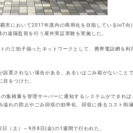
覇市において2017年度内の商用化を目指しているIoT向
のごみ量の遠隔監視を行う屋外実証実験を実施した。
ストの三拍子揃ったネットワークとして、携帯電話網を利
が設置されない場合がある、あるいはごみ箱がないこと
に目をつけた。
ごみの集積量を管理サーバーに通知するシステムができれば
み溢れの防止やごみ回収の効率化、回収に係るコスト削
日（土）～9月8日(金)の1週間で行われた。