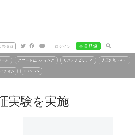
|
会員登録
広告掲載
ログイン
ホーム
スマートビルディング
サステナビリティ
人工知能（AI）
イチオシ
CES2026
実証実験を実施