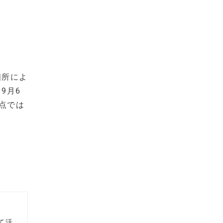
個所によ
9月6
差点では
て活