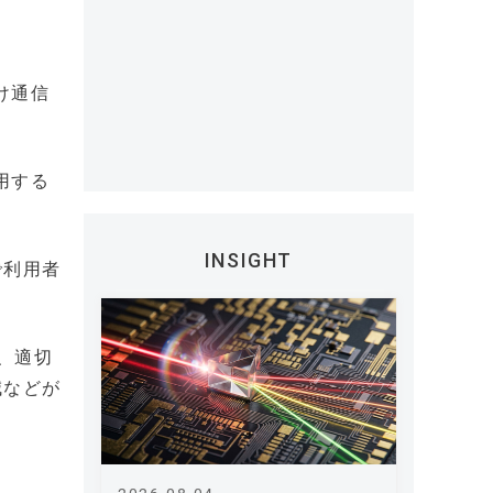
け通信
用する
INSIGHT
で利用者
、適切
減などが