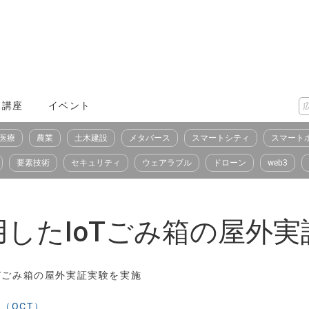
X講座
イベント
医療
農業
土木建設
メタバース
スマートシティ
スマート
要素技術
セキュリティ
ウェアラブル
ドローン
web3
を活用したIoTごみ箱の屋外
たIoTごみ箱の屋外実証実験を実施
（OCT）