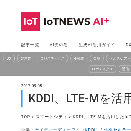
コ
ン
テ
ン
ツ
記事一覧
AI虎の巻
生成AI活用ガイド
D
へ
DX
製造業
ロジスティクス
小売業
金融
ヘルスケア・
ス
キ
ロボティクス
通信
ッ
プ
2017-09-08
KDDI、LTE-M
TOP
>
スマートシティ
> KDDI、LTE-Mを活用し
企業：
ケイディーディーアイ（KDDI）
/
沖縄セルラー