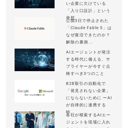
い企業に欠けている
「入り口設計」という
発想
公開3日で停止された
「Claude Fable 5」は
なぜ復活できたのか？
解除の裏側...
AIエージェントが発注
する時代に備える、サ
プライヤーが今すぐ点
検すべき3つのこと
B2B取引の自動化で
「発見されない企業」
にならないために ーAI
が自律的に連携する
時...
各社が模索するAIエー
ジェントを現場に入れ