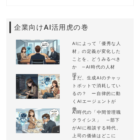
企業向けAI活用虎の巻
AIによって「優秀な人
材」の定義が変化した
ことを、どうみるべき
か —AI時代の人材
採...
まだ、生成AIのチャッ
トボットで消耗してい
るの？ ー自律的に動
くAIエージェントが
働...
AI時代の「中間管理職
クライシス」 —部下
がAIに相談する時代、
上司の価値はどこに