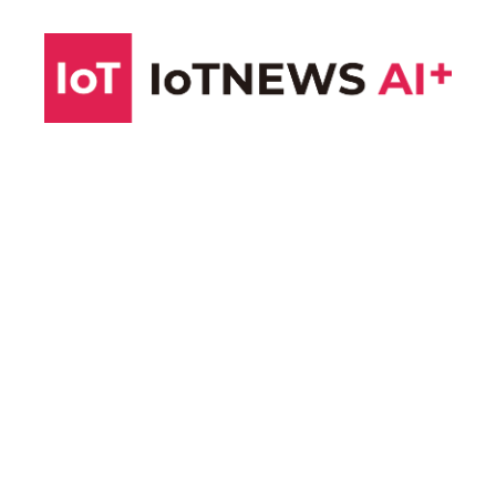
コ
ン
テ
ン
ツ
へ
ス
キ
ッ
プ