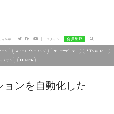
|
会員登録
広告掲載
ログイン
ホーム
スマートビルディング
サステナビリティ
人工知能（AI）
イチオシ
CES2026
ションを自動化した