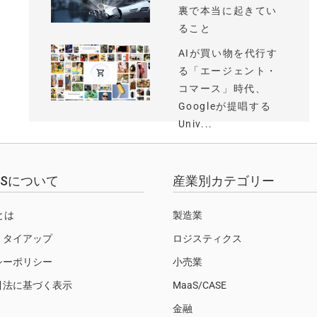
裏で本当に起きてい
ること
AIが買い物を代行す
る「エージェント・
コマース」時代、
Googleが提唱する
Univ...
EWSについて
産業別カテゴリー
Sとは
製造業
・タイアップ
ロジスティクス
シーポリシー
小売業
引法に基づく表示
MaaS/CASE
金融