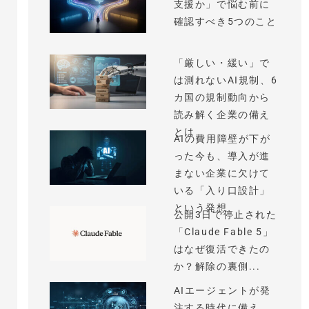
支援か」で悩む前に
確認すべき5つのこと
「厳しい・緩い」で
は測れないAI規制、6
カ国の規制動向から
読み解く企業の備え
とは
AIの費用障壁が下が
った今も、導入が進
まない企業に欠けて
いる「入り口設計」
という発想
公開3日で停止された
「Claude Fable 5」
はなぜ復活できたの
か？解除の裏側...
AIエージェントが発
注する時代に備え