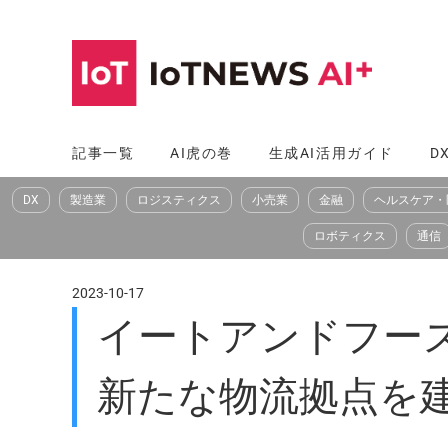
コ
ン
テ
ン
ツ
記事一覧
AI虎の巻
生成AI活用ガイド
D
へ
DX
製造業
ロジスティクス
小売業
金融
ヘルスケア・
ス
キ
ロボティクス
通信
ッ
プ
2023-10-17
イートアンドフー
新たな物流拠点を