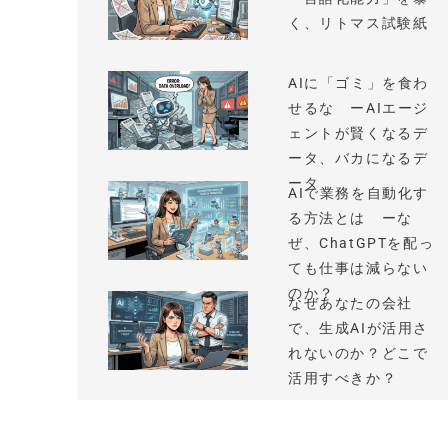
く、リトマス試験紙
AIに「ゴミ」を食わ
せるな ーAIエージ
ェントが賢くなるデ
ータ、バカになるデ
ータ
AIで業務を自動化す
る方法とは ーな
ぜ、ChatGPTを配っ
ても仕事は減らない
のか？
なぜあなたの会社
で、生成AIが活用さ
れないのか？どこで
活用すべきか？