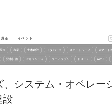
X講座
イベント
医療
農業
土木建設
メタバース
スマートシティ
スマート
要素技術
セキュリティ
ウェアラブル
ドローン
web3
ズ、システム・オペレー
建設