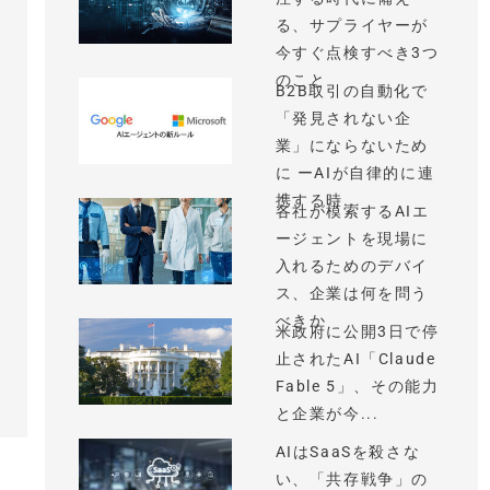
る、サプライヤーが
今すぐ点検すべき3つ
のこと
B2B取引の自動化で
「発見されない企
業」にならないため
に ーAIが自律的に連
携する時...
各社が模索するAIエ
ージェントを現場に
入れるためのデバイ
ス、企業は何を問う
べきか
米政府に公開3日で停
止されたAI「Claude
Fable 5」、その能力
と企業が今...
AIはSaaSを殺さな
い、「共存戦争」の