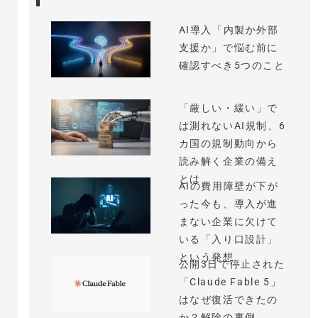
AI導入「内製か外部
支援か」で悩む前に
確認すべき5つのこと
「厳しい・緩い」で
は測れないAI規制、6
カ国の規制動向から
読み解く企業の備え
とは
AIの費用障壁が下が
った今も、導入が進
まない企業に欠けて
いる「入り口設計」
という発想
公開3日で停止された
「Claude Fable 5」
はなぜ復活できたの
か？解除の裏側...