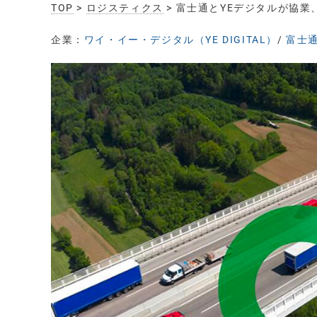
TOP
>
ロジスティクス
> 富士通とYEデジタルが協
企業：
ワイ・イー・デジタル（YE DIGITAL）
/
富士通