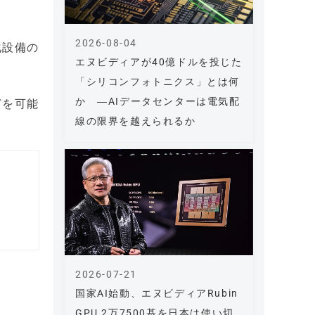
2026-08-04
化設備の
エヌビディアが40億ドルを投じた
「シリコンフォトニクス」とは何
か ―AIデータセンターは電気配
どを可能
線の限界を越えられるか
2026-07-21
国家AI始動、エヌビディアRubin
GPU 2万7500基を日本は使い切