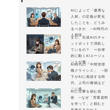
AIによって「優秀な
人材」の定義が変化
したことを、どうみ
るべきか —AI時代の
人材採...
まだ、生成AIのチャ
ットボットで消耗し
ているの？ ー自律
的に動くAIエージェ
ントが働...
AI時代の「中間管理
職クライシス」 —部
下がAIに相談する時
代、上司の価値はど
こに残...
AIに仕事を頼む技
術 —なぜ「営業資料
を作って」と頼むと
失敗するのか？