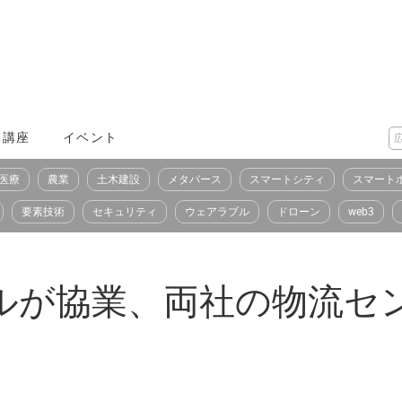
X講座
イベント
医療
農業
土木建設
メタバース
スマートシティ
スマート
要素技術
セキュリティ
ウェアラブル
ドローン
web3
タルが協業、両社の物流セ