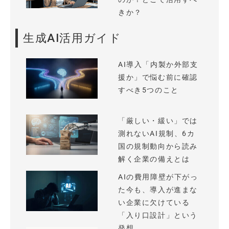
きか？
生成AI活用ガイド
AI導入「内製か外部支
援か」で悩む前に確認
すべき5つのこと
「厳しい・緩い」では
測れないAI規制、6カ
国の規制動向から読み
解く企業の備えとは
AIの費用障壁が下がっ
た今も、導入が進まな
い企業に欠けている
「入り口設計」という
発想