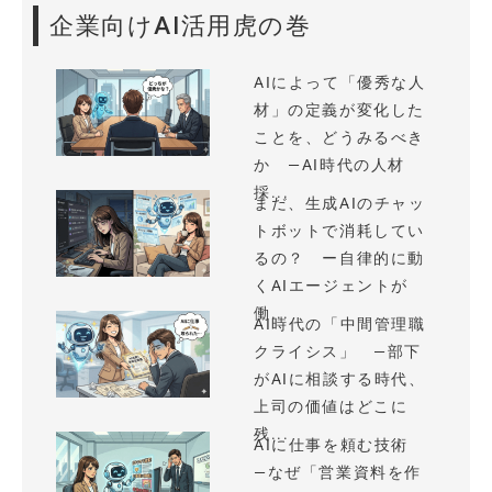
企業向けAI活用虎の巻
AIによって「優秀な人
材」の定義が変化した
ことを、どうみるべき
か —AI時代の人材
採...
まだ、生成AIのチャッ
トボットで消耗してい
るの？ ー自律的に動
くAIエージェントが
働...
AI時代の「中間管理職
クライシス」 —部下
がAIに相談する時代、
上司の価値はどこに
残...
AIに仕事を頼む技術
—なぜ「営業資料を作