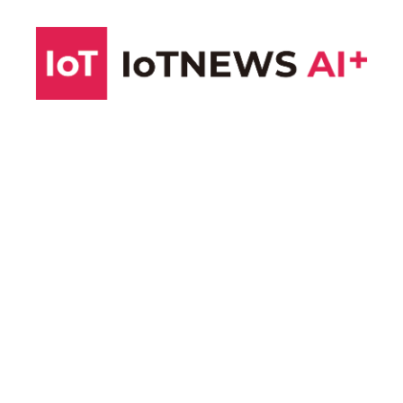
コ
ン
テ
ン
ツ
へ
ス
キ
ッ
プ