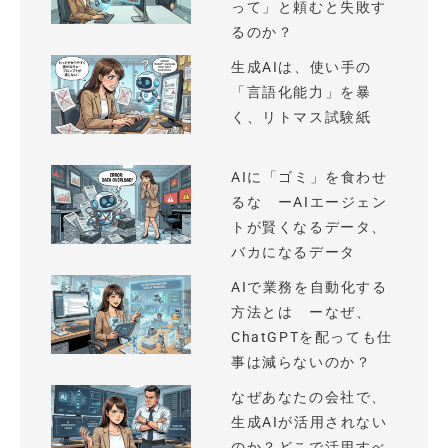
って」と頼むと失敗す
るのか？
生成AIは、使い手の
「言語化能力」を暴
く、リトマス試験紙
AIに「ゴミ」を食わせ
るな ーAIエージェン
トが賢くなるデータ、
バカになるデータ
AIで業務を自動化する
方法とは ーなぜ、
ChatGPTを配っても仕
事は減らないのか？
なぜあなたの会社で、
生成AIが活用されない
のか？どこで活用すべ