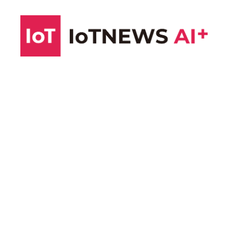
コ
ン
テ
ン
ツ
へ
ス
キ
ッ
プ