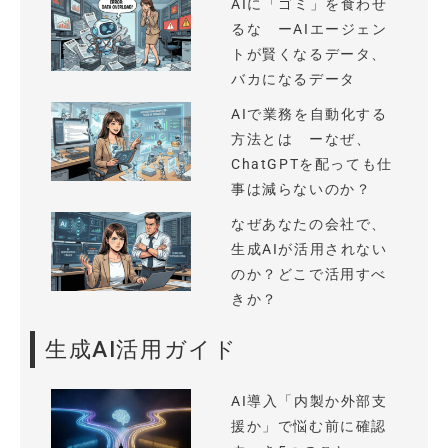
AIに「ゴミ」を食わせ
るな ーAIエージェン
トが賢くなるデータ、
バカになるデータ
AIで業務を自動化する
方法とは ーなぜ、
ChatGPTを配っても仕
事は減らないのか？
なぜあなたの会社で、
生成AIが活用されない
のか？どこで活用すべ
きか？
生成AI活用ガイド
AI導入「内製か外部支
援か」で悩む前に確認