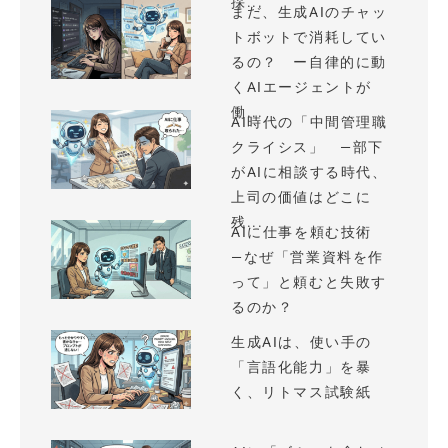
採...
まだ、生成AIのチャッ
トボットで消耗してい
るの？ ー自律的に動
くAIエージェントが
働...
AI時代の「中間管理職
クライシス」 —部下
がAIに相談する時代、
上司の価値はどこに
残...
AIに仕事を頼む技術
—なぜ「営業資料を作
って」と頼むと失敗す
るのか？
生成AIは、使い手の
「言語化能力」を暴
く、リトマス試験紙