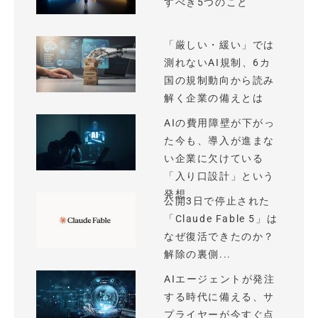
すべき5つのこと
「厳しい・緩い」では
測れないAI規制、6カ
国の規制動向から読み
解く企業の備えとは
AIの費用障壁が下がっ
た今も、導入が進まな
い企業に欠けている
「入り口設計」という
発想
公開3日で停止された
「Claude Fable 5」は
なぜ復活できたのか？
解除の裏側...
AIエージェントが発注
する時代に備える、サ
プライヤーが今すぐ点