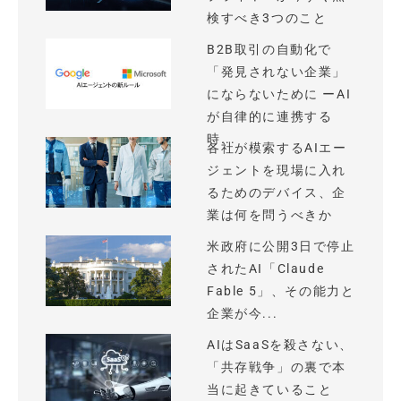
検すべき3つのこと
B2B取引の自動化で
「発見されない企業」
にならないために ーAI
が自律的に連携する
時...
各社が模索するAIエー
ジェントを現場に入れ
るためのデバイス、企
業は何を問うべきか
米政府に公開3日で停止
されたAI「Claude
Fable 5」、その能力と
企業が今...
AIはSaaSを殺さない、
「共存戦争」の裏で本
当に起きていること