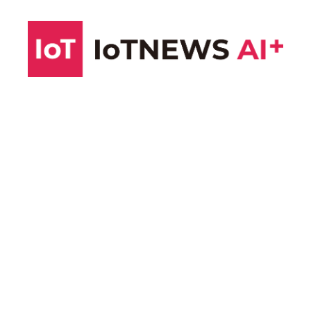
コ
ン
テ
ン
ツ
へ
ス
キ
ッ
プ