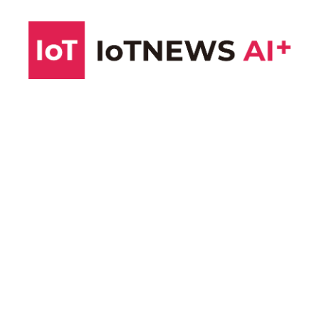
コ
ン
テ
ン
ツ
へ
ス
キ
ッ
プ