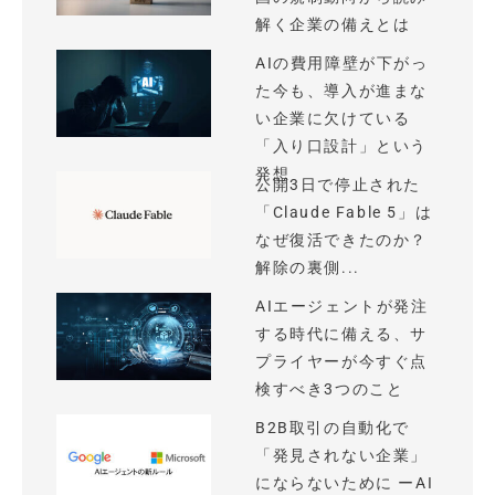
解く企業の備えとは
AIの費用障壁が下がっ
た今も、導入が進まな
い企業に欠けている
「入り口設計」という
発想
公開3日で停止された
「Claude Fable 5」は
なぜ復活できたのか？
解除の裏側...
AIエージェントが発注
する時代に備える、サ
プライヤーが今すぐ点
検すべき3つのこと
B2B取引の自動化で
「発見されない企業」
にならないために ーAI