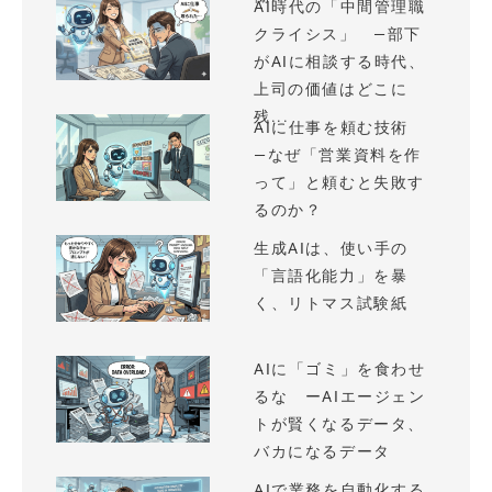
AI時代の「中間管理職
クライシス」 —部下
がAIに相談する時代、
上司の価値はどこに
残...
AIに仕事を頼む技術
—なぜ「営業資料を作
って」と頼むと失敗す
るのか？
生成AIは、使い手の
「言語化能力」を暴
く、リトマス試験紙
AIに「ゴミ」を食わせ
るな ーAIエージェン
トが賢くなるデータ、
バカになるデータ
AIで業務を自動化する