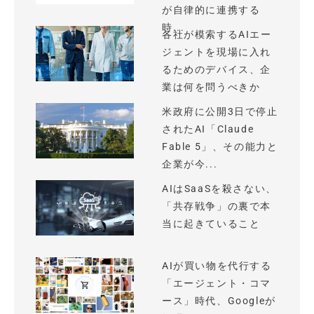
が自律的に連携する
時...
各社が模索するAIエー
ジェントを現場に入れ
るためのデバイス、企
業は何を問うべきか
米政府に公開3日で停止
されたAI「Claude
Fable 5」、その能力と
企業が今...
AIはSaaSを殺さない、
「共存戦争」の裏で本
当に起きていること
AIが買い物を代行する
「エージェント・コマ
ース」時代、Googleが