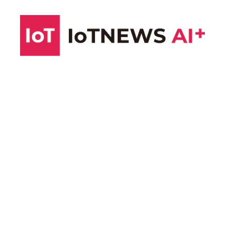
コ
ン
テ
ン
ツ
へ
ス
キ
ッ
プ