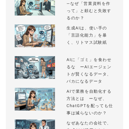
—なぜ「営業資料を作
って」と頼むと失敗す
るのか？
生成AIは、使い手の
「言語化能力」を暴
く、リトマス試験紙
AIに「ゴミ」を食わせ
るな ーAIエージェン
トが賢くなるデータ、
バカになるデータ
AIで業務を自動化する
方法とは ーなぜ、
ChatGPTを配っても仕
事は減らないのか？
なぜあなたの会社で、