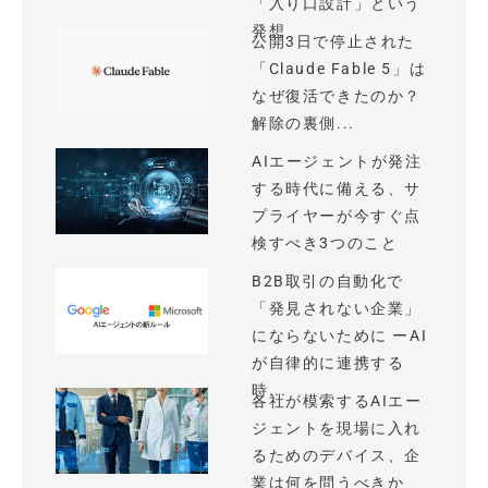
「入り口設計」という
発想
公開3日で停止された
「Claude Fable 5」は
なぜ復活できたのか？
解除の裏側...
AIエージェントが発注
する時代に備える、サ
プライヤーが今すぐ点
検すべき3つのこと
B2B取引の自動化で
「発見されない企業」
にならないために ーAI
が自律的に連携する
時...
各社が模索するAIエー
ジェントを現場に入れ
るためのデバイス、企
業は何を問うべきか