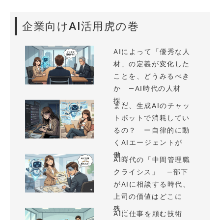
企業向けAI活用虎の巻
AIによって「優秀な人
材」の定義が変化した
ことを、どうみるべき
か —AI時代の人材
採...
まだ、生成AIのチャッ
トボットで消耗してい
るの？ ー自律的に動
くAIエージェントが
働...
AI時代の「中間管理職
クライシス」 —部下
がAIに相談する時代、
上司の価値はどこに
残...
AIに仕事を頼む技術