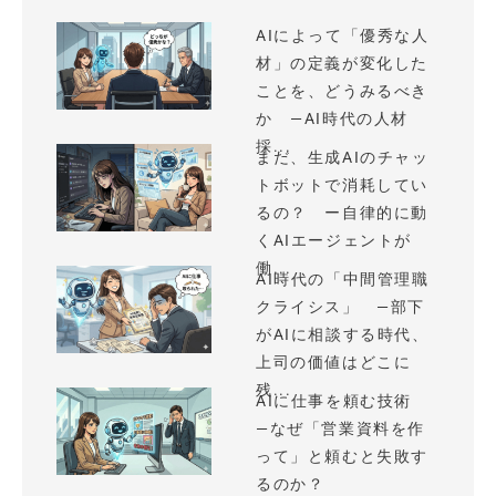
AIによって「優秀な人
材」の定義が変化した
ことを、どうみるべき
か —AI時代の人材
採...
まだ、生成AIのチャッ
トボットで消耗してい
るの？ ー自律的に動
くAIエージェントが
働...
AI時代の「中間管理職
クライシス」 —部下
がAIに相談する時代、
上司の価値はどこに
残...
AIに仕事を頼む技術
—なぜ「営業資料を作
って」と頼むと失敗す
るのか？