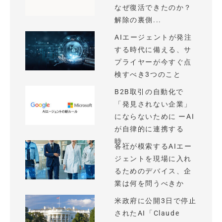
なぜ復活できたのか？
解除の裏側...
AIエージェントが発注
する時代に備える、サ
プライヤーが今すぐ点
検すべき3つのこと
B2B取引の自動化で
「発見されない企業」
にならないために ーAI
が自律的に連携する
時...
各社が模索するAIエー
ジェントを現場に入れ
るためのデバイス、企
業は何を問うべきか
米政府に公開3日で停止
されたAI「Claude