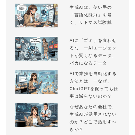
生成AIは、使い手の
「言語化能力」を暴
く、リトマス試験紙
AIに「ゴミ」を食わせ
るな ーAIエージェン
トが賢くなるデータ、
バカになるデータ
AIで業務を自動化する
方法とは ーなぜ、
ChatGPTを配っても仕
事は減らないのか？
なぜあなたの会社で、
生成AIが活用されない
のか？どこで活用すべ
きか？