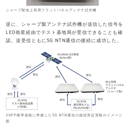
シャープ製地上局用フラットパネルアンテナ試作機
逆に、シャープ製アンテナ試作機が送信した信号を
LEO衛星経由でテスト基地局が受信できることも確
認。送受信ともに5G NTN通信の接続に成功した。
3GPP標準規格に準拠した5G NTN通信の接続実証実験のイメージ
図