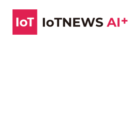
コ
ン
テ
ン
ツ
へ
ス
キ
ッ
プ