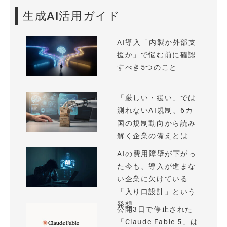
生成AI活用ガイド
AI導入「内製か外部支
援か」で悩む前に確認
すべき5つのこと
「厳しい・緩い」では
測れないAI規制、6カ
国の規制動向から読み
解く企業の備えとは
AIの費用障壁が下がっ
た今も、導入が進まな
い企業に欠けている
「入り口設計」という
発想
公開3日で停止された
「Claude Fable 5」は