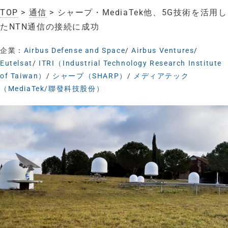
TOP
>
通信
> シャープ・MediaTek他、5G技術を活用し
たNTN通信の接続に成功
企業：
Airbus Defense and Space
/
Airbus Ventures
/
Eutelsat
/
ITRI（Industrial Technology Research Institute
of Taiwan）
/
シャープ（SHARP）
/
メディアテック
（MediaTek/聯發科技股份）