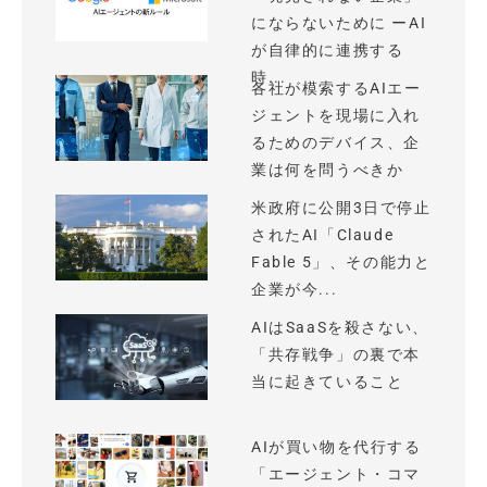
にならないために ーAI
が自律的に連携する
時...
各社が模索するAIエー
ジェントを現場に入れ
るためのデバイス、企
業は何を問うべきか
米政府に公開3日で停止
されたAI「Claude
Fable 5」、その能力と
企業が今...
AIはSaaSを殺さない、
「共存戦争」の裏で本
当に起きていること
AIが買い物を代行する
「エージェント・コマ