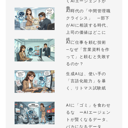
くAIエージェントが
働...
AI時代の「中間管理職
クライシス」 —部下
がAIに相談する時代、
上司の価値はどこに
残...
AIに仕事を頼む技術
—なぜ「営業資料を作
って」と頼むと失敗す
るのか？
生成AIは、使い手の
「言語化能力」を暴
く、リトマス試験紙
AIに「ゴミ」を食わせ
るな ーAIエージェン
トが賢くなるデータ、
バカになるデータ