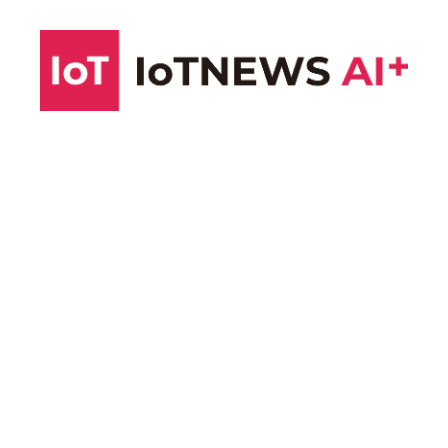
コ
ン
テ
ン
ツ
へ
ス
キ
ッ
プ