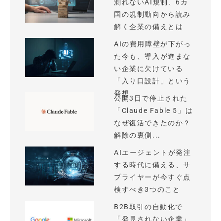
測れないAI規制、6カ
国の規制動向から読み
解く企業の備えとは
AIの費用障壁が下がっ
た今も、導入が進まな
い企業に欠けている
「入り口設計」という
発想
公開3日で停止された
「Claude Fable 5」は
なぜ復活できたのか？
解除の裏側...
AIエージェントが発注
する時代に備える、サ
プライヤーが今すぐ点
検すべき3つのこと
B2B取引の自動化で
「発見されない企業」