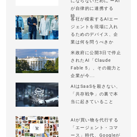
にならないために ーAI
が自律的に連携する
時...
各社が模索するAIエー
ジェントを現場に入れ
るためのデバイス、企
業は何を問うべきか
米政府に公開3日で停止
されたAI「Claude
Fable 5」、その能力と
企業が今...
AIはSaaSを殺さない、
「共存戦争」の裏で本
当に起きていること
AIが買い物を代行する
「エージェント・コマ
ース」時代、Googleが