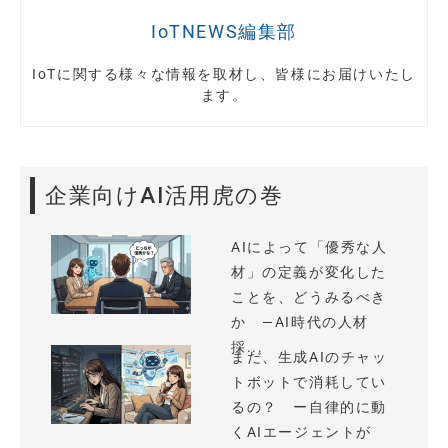
IoTNEWS編集部
IoTに関する様々な情報を取材し、皆様にお届けいたし
ます。
企業向けAI活用虎の巻
AIによって「優秀な人
材」の定義が変化した
ことを、どうみるべき
か —AI時代の人材
採...
まだ、生成AIのチャッ
トボットで消耗してい
るの？ ー自律的に動
くAIエージェントが