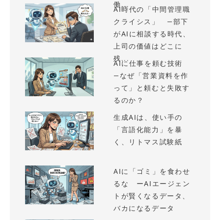
働...
AI時代の「中間管理職
クライシス」 —部下
がAIに相談する時代、
上司の価値はどこに
残...
AIに仕事を頼む技術
—なぜ「営業資料を作
って」と頼むと失敗す
るのか？
生成AIは、使い手の
「言語化能力」を暴
く、リトマス試験紙
AIに「ゴミ」を食わせ
るな ーAIエージェン
トが賢くなるデータ、
バカになるデータ