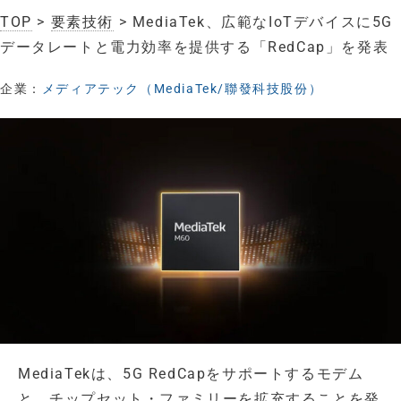
TOP
>
要素技術
> MediaTek、広範なIoTデバイスに5G
データレートと電力効率を提供する「RedCap」を発表
企業：
メディアテック（MediaTek/聯發科技股份）
MediaTekは、5G RedCapをサポートするモデム
と、チップセット・ファミリーを拡充することを発