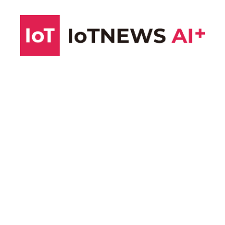
コ
ン
テ
ン
ツ
へ
ス
キ
ッ
プ