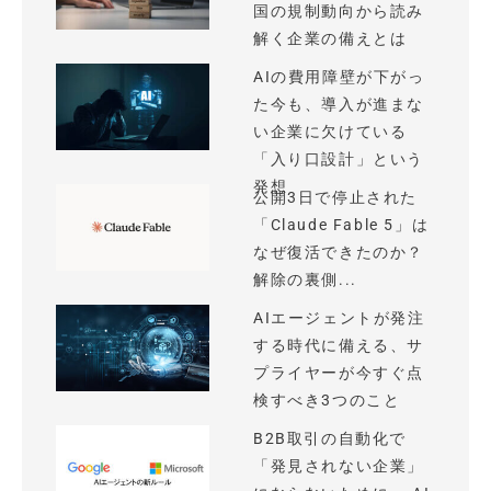
国の規制動向から読み
解く企業の備えとは
AIの費用障壁が下がっ
た今も、導入が進まな
い企業に欠けている
「入り口設計」という
発想
公開3日で停止された
「Claude Fable 5」は
なぜ復活できたのか？
解除の裏側...
AIエージェントが発注
する時代に備える、サ
プライヤーが今すぐ点
検すべき3つのこと
B2B取引の自動化で
「発見されない企業」