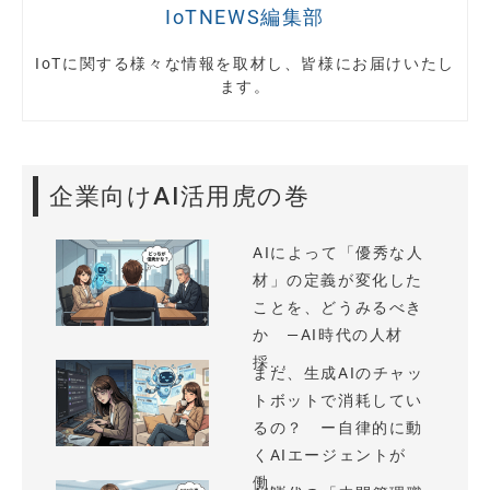
IoTNEWS編集部
IoTに関する様々な情報を取材し、皆様にお届けいたし
ます。
企業向けAI活用虎の巻
AIによって「優秀な人
材」の定義が変化した
ことを、どうみるべき
か —AI時代の人材
採...
まだ、生成AIのチャッ
トボットで消耗してい
るの？ ー自律的に動
くAIエージェントが
働...