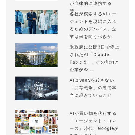
が自律的に連携する
時...
各社が模索するAIエー
ジェントを現場に入れ
るためのデバイス、企
業は何を問うべきか
米政府に公開3日で停止
されたAI「Claude
Fable 5」、その能力と
企業が今...
AIはSaaSを殺さない、
「共存戦争」の裏で本
当に起きていること
AIが買い物を代行する
「エージェント・コマ
ース」時代、Googleが