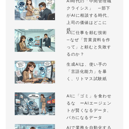
AI時代の「中間管理職
クライシス」 —部下
がAIに相談する時代、
上司の価値はどこに
残...
AIに仕事を頼む技術
—なぜ「営業資料を作
って」と頼むと失敗す
るのか？
生成AIは、使い手の
「言語化能力」を暴
く、リトマス試験紙
AIに「ゴミ」を食わせ
るな ーAIエージェン
トが賢くなるデータ、
バカになるデータ
AIで業務を自動化する