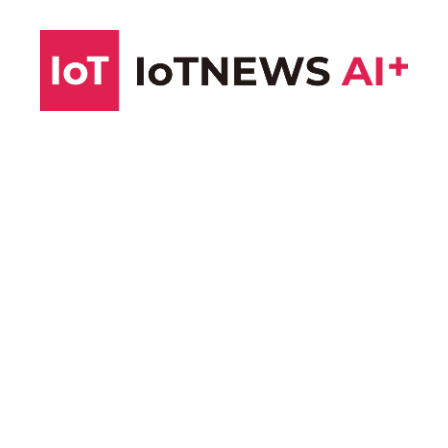
コ
ン
テ
ン
ツ
へ
ス
キ
ッ
プ