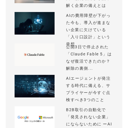
解く企業の備えとは
AIの費用障壁が下がっ
た今も、導入が進まな
い企業に欠けている
「入り口設計」という
発想
公開3日で停止された
「Claude Fable 5」は
なぜ復活できたのか？
解除の裏側...
AIエージェントが発注
する時代に備える、サ
プライヤーが今すぐ点
検すべき3つのこと
B2B取引の自動化で
「発見されない企業」
にならないために ーAI