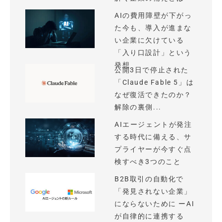
AIの費用障壁が下がっ
た今も、導入が進まな
い企業に欠けている
「入り口設計」という
発想
公開3日で停止された
「Claude Fable 5」は
なぜ復活できたのか？
解除の裏側...
AIエージェントが発注
する時代に備える、サ
プライヤーが今すぐ点
検すべき3つのこと
B2B取引の自動化で
「発見されない企業」
にならないために ーAI
が自律的に連携する