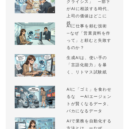
クライシス」 —部下
がAIに相談する時代、
上司の価値はどこに
残...
AIに仕事を頼む技術
—なぜ「営業資料を作
って」と頼むと失敗す
るのか？
生成AIは、使い手の
「言語化能力」を暴
く、リトマス試験紙
AIに「ゴミ」を食わせ
るな ーAIエージェン
トが賢くなるデータ、
バカになるデータ
AIで業務を自動化する
方法とは ーなぜ、