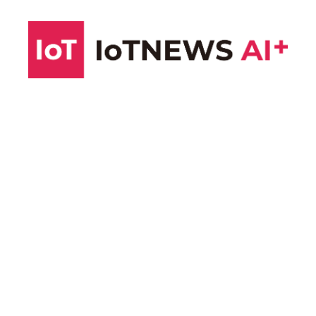
コ
ン
テ
ン
ツ
へ
ス
キ
ッ
プ