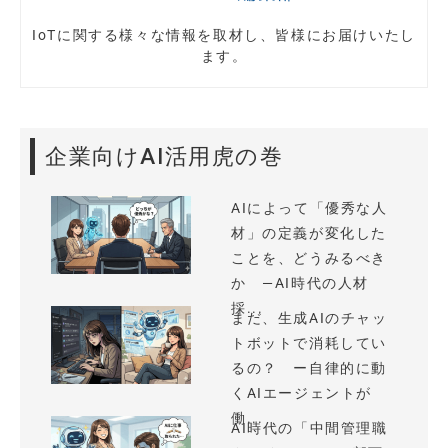
IoTに関する様々な情報を取材し、皆様にお届けいたし
ます。
企業向けAI活用虎の巻
AIによって「優秀な人
材」の定義が変化した
ことを、どうみるべき
か —AI時代の人材
採...
まだ、生成AIのチャッ
トボットで消耗してい
るの？ ー自律的に動
くAIエージェントが
働...
AI時代の「中間管理職