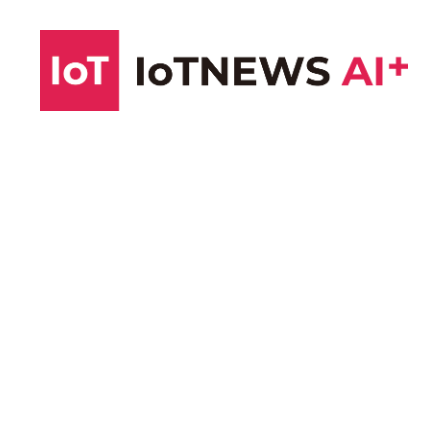
コ
ン
テ
ン
ツ
へ
ス
キ
ッ
プ