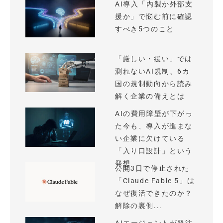
AI導入「内製か外部支
援か」で悩む前に確認
すべき5つのこと
「厳しい・緩い」では
測れないAI規制、6カ
国の規制動向から読み
解く企業の備えとは
AIの費用障壁が下がっ
た今も、導入が進まな
い企業に欠けている
「入り口設計」という
発想
公開3日で停止された
「Claude Fable 5」は
なぜ復活できたのか？
解除の裏側...