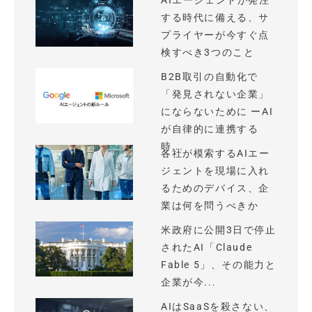
AIエージェントが発注
する時代に備える、サ
プライヤーが今すぐ点
検すべき3つのこと
B2B取引の自動化で
「発見されない企業」
にならないために ーAI
が自律的に連携する
時...
各社が模索するAIエー
ジェントを現場に入れ
るためのデバイス、企
業は何を問うべきか
米政府に公開3日で停止
されたAI「Claude
Fable 5」、その能力と
企業が今...
AIはSaaSを殺さない、