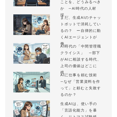
ことを、どうみるべき
か —AI時代の人材
採...
まだ、生成AIのチャッ
トボットで消耗してい
るの？ ー自律的に動
くAIエージェントが
働...
AI時代の「中間管理職
クライシス」 —部下
がAIに相談する時代、
上司の価値はどこに
残...
AIに仕事を頼む技術
—なぜ「営業資料を作
って」と頼むと失敗す
るのか？
生成AIは、使い手の
「言語化能力」を暴
く、リトマス試験紙