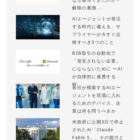
なぜ復活できたのか？
解除の裏側...
AIエージェントが発注
する時代に備える、サ
プライヤーが今すぐ点
検すべき3つのこと
B2B取引の自動化で
「発見されない企業」
にならないために ーAI
が自律的に連携する
時...
各社が模索するAIエー
ジェントを現場に入れ
るためのデバイス、企
業は何を問うべきか
米政府に公開3日で停止
されたAI「Claude
Fable 5」、その能力と