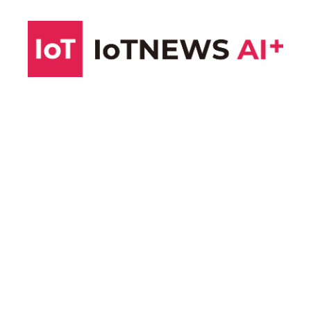
コ
ン
テ
ン
ツ
へ
ス
キ
ッ
プ