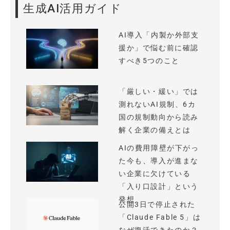
生成AI活用ガイド
AI導入「内製か外部支
援か」で悩む前に確認
すべき5つのこと
「厳しい・緩い」では
測れないAI規制、6カ
国の規制動向から読み
解く企業の備えとは
AIの費用障壁が下がっ
た今も、導入が進まな
い企業に欠けている
「入り口設計」という
発想
公開3日で停止された
「Claude Fable 5」は