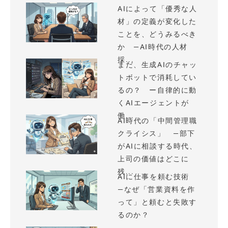
AIによって「優秀な人
材」の定義が変化した
ことを、どうみるべき
か —AI時代の人材
採...
まだ、生成AIのチャッ
トボットで消耗してい
るの？ ー自律的に動
くAIエージェントが
働...
AI時代の「中間管理職
クライシス」 —部下
がAIに相談する時代、
上司の価値はどこに
残...
AIに仕事を頼む技術
—なぜ「営業資料を作
って」と頼むと失敗す
るのか？