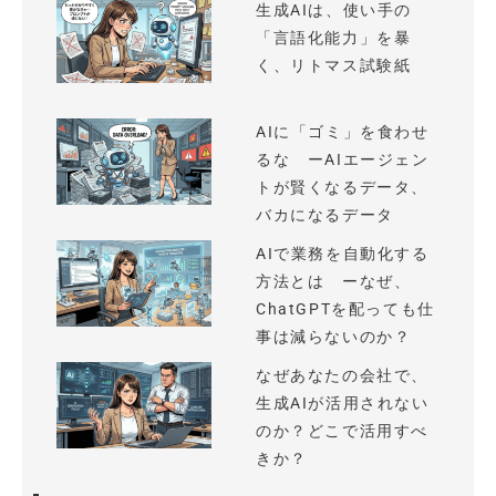
生成AIは、使い手の
「言語化能力」を暴
く、リトマス試験紙
AIに「ゴミ」を食わせ
るな ーAIエージェン
トが賢くなるデータ、
バカになるデータ
AIで業務を自動化する
方法とは ーなぜ、
ChatGPTを配っても仕
事は減らないのか？
なぜあなたの会社で、
生成AIが活用されない
のか？どこで活用すべ
きか？