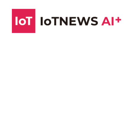
コ
ン
テ
ン
ツ
へ
ス
キ
ッ
プ