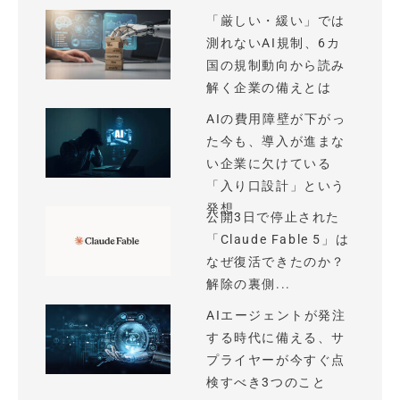
「厳しい・緩い」では
測れないAI規制、6カ
国の規制動向から読み
解く企業の備えとは
AIの費用障壁が下がっ
た今も、導入が進まな
い企業に欠けている
「入り口設計」という
発想
公開3日で停止された
「Claude Fable 5」は
なぜ復活できたのか？
解除の裏側...
AIエージェントが発注
する時代に備える、サ
プライヤーが今すぐ点
検すべき3つのこと