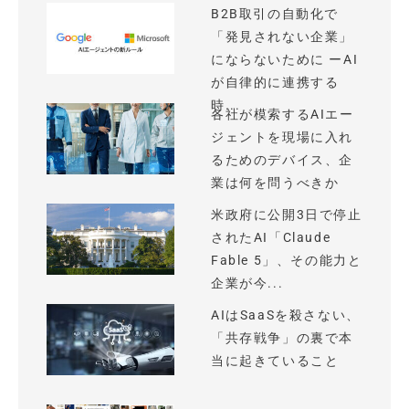
B2B取引の自動化で
「発見されない企業」
にならないために ーAI
が自律的に連携する
時...
各社が模索するAIエー
ジェントを現場に入れ
るためのデバイス、企
業は何を問うべきか
米政府に公開3日で停止
されたAI「Claude
Fable 5」、その能力と
企業が今...
AIはSaaSを殺さない、
「共存戦争」の裏で本
当に起きていること