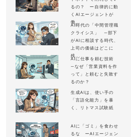
るの？ ー自律的に動
くAIエージェントが
働...
AI時代の「中間管理職
クライシス」 —部下
がAIに相談する時代、
上司の価値はどこに
残...
AIに仕事を頼む技術
—なぜ「営業資料を作
って」と頼むと失敗す
るのか？
生成AIは、使い手の
「言語化能力」を暴
く、リトマス試験紙
AIに「ゴミ」を食わせ
るな ーAIエージェン