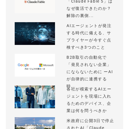
「Claude Fable 5」は
なぜ復活できたのか？
解除の裏側...
AIエージェントが発注
する時代に備える、サ
プライヤーが今すぐ点
検すべき3つのこと
B2B取引の自動化で
「発見されない企業」
にならないために ーAI
が自律的に連携する
時...
各社が模索するAIエー
ジェントを現場に入れ
るためのデバイス、企
業は何を問うべきか
米政府に公開3日で停止
されたAI「Claude