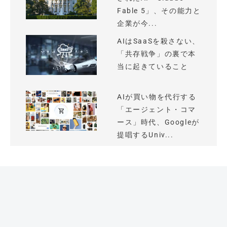
Fable 5」、その能力と
企業が今...
AIはSaaSを殺さない、
「共存戦争」の裏で本
当に起きていること
AIが買い物を代行する
「エージェント・コマ
ース」時代、Googleが
提唱するUniv...