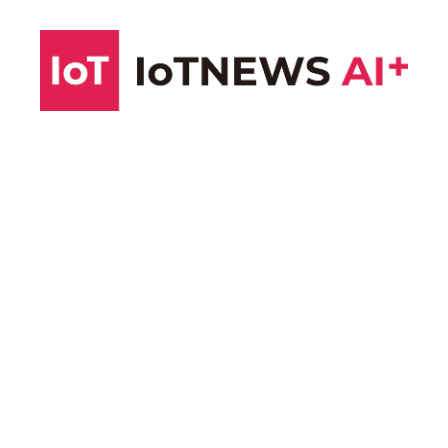
コ
ン
テ
ン
ツ
へ
ス
キ
ッ
プ