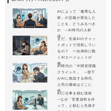
AIによって「優秀な人
材」の定義が変化した
ことを、どうみるべき
か —AI時代の人材
採...
まだ、生成AIのチャッ
トボットで消耗してい
るの？ ー自律的に動
くAIエージェントが
働...
AI時代の「中間管理職
クライシス」 —部下
がAIに相談する時代、
上司の価値はどこに
残...
AIに仕事を頼む技術
—なぜ「営業資料を作
って」と頼むと失敗す