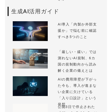
生成AI活用ガイド
AI導入「内製か外部支
援か」で悩む前に確認
すべき5つのこと
「厳しい・緩い」では
測れないAI規制、6カ
国の規制動向から読み
解く企業の備えとは
AIの費用障壁が下がっ
た今も、導入が進まな
い企業に欠けている
「入り口設計」という
発想
公開3日で停止された