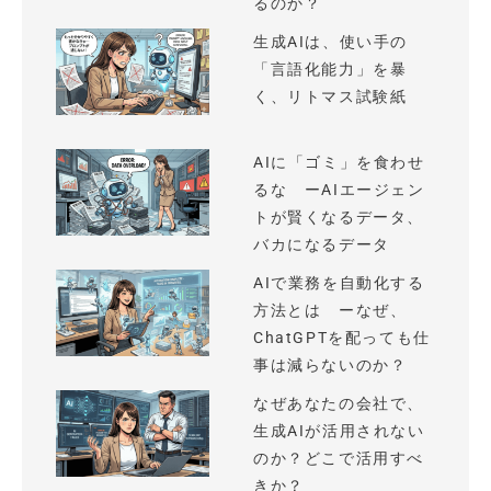
るのか？
生成AIは、使い手の
「言語化能力」を暴
く、リトマス試験紙
AIに「ゴミ」を食わせ
るな ーAIエージェン
トが賢くなるデータ、
バカになるデータ
AIで業務を自動化する
方法とは ーなぜ、
ChatGPTを配っても仕
事は減らないのか？
なぜあなたの会社で、
生成AIが活用されない
のか？どこで活用すべ
きか？