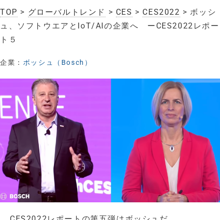
TOP
>
グローバルトレンド
>
CES
>
CES2022
> ボッシ
ュ、ソフトウエアとIoT/AIの企業へ ーCES2022レポー
ト５
企業：
ボッシュ（Bosch）
CES2022レポートの第五弾はボッシュだ。