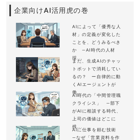
企業向けAI活用虎の巻
AIによって「優秀な人
材」の定義が変化した
ことを、どうみるべき
か —AI時代の人材
採...
まだ、生成AIのチャッ
トボットで消耗してい
るの？ ー自律的に動
くAIエージェントが
働...
AI時代の「中間管理職
クライシス」 —部下
がAIに相談する時代、
上司の価値はどこに
残...
AIに仕事を頼む技術
—なぜ「営業資料を作