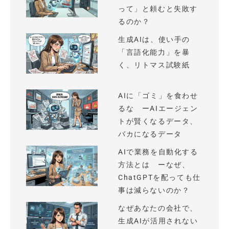
って」と頼むと失敗す
るのか？
生成AIは、使い手の
「言語化能力」を暴
く、リトマス試験紙
AIに「ゴミ」を食わせ
るな ーAIエージェン
トが賢くなるデータ、
バカになるデータ
AIで業務を自動化する
方法とは ーなぜ、
ChatGPTを配っても仕
事は減らないのか？
なぜあなたの会社で、
生成AIが活用されない