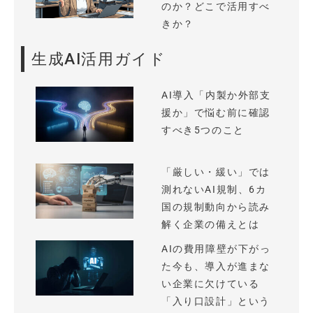
のか？どこで活用すべ
きか？
生成AI活用ガイド
AI導入「内製か外部支
援か」で悩む前に確認
すべき5つのこと
「厳しい・緩い」では
測れないAI規制、6カ
国の規制動向から読み
解く企業の備えとは
AIの費用障壁が下がっ
た今も、導入が進まな
い企業に欠けている
「入り口設計」という