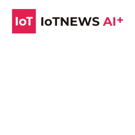
コ
ン
テ
ン
ツ
へ
ス
キ
ッ
プ