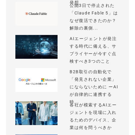
発想
公開3日で停止された
「Claude Fable 5」は
なぜ復活できたのか？
解除の裏側...
AIエージェントが発注
する時代に備える、サ
プライヤーが今すぐ点
検すべき3つのこと
B2B取引の自動化で
「発見されない企業」
にならないために ーAI
が自律的に連携する
時...
各社が模索するAIエー
ジェントを現場に入れ
るためのデバイス、企
業は何を問うべきか