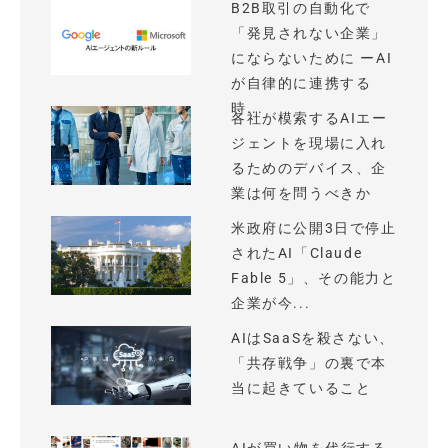
B2B取引の自動化で
「発見されない企業」
にならないために ーAI
が自律的に連携する
時...
各社が模索するAIエー
ジェントを現場に入れ
るためのデバイス、企
業は何を問うべきか
米政府に公開3日で停止
されたAI「Claude
Fable 5」、その能力と
企業が今...
AIはSaaSを殺さない、
「共存戦争」の裏で本
当に起きていること