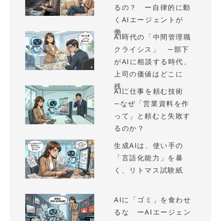
るの？ ー自律的に動
くAIエージェントが
働...
AI時代の「中間管理職
クライシス」 —部下
がAIに相談する時代、
上司の価値はどこに
残...
AIに仕事を頼む技術
—なぜ「営業資料を作
って」と頼むと失敗す
るのか？
生成AIは、使い手の
「言語化能力」を暴
く、リトマス試験紙
AIに「ゴミ」を食わせ
るな ーAIエージェン