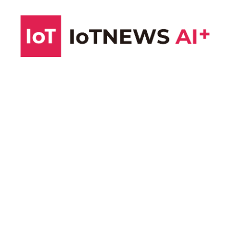
コ
ン
テ
ン
ツ
へ
ス
キ
ッ
プ