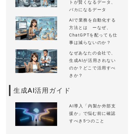
トが賢くなるデータ、
バカになるデータ
AIで業務を自動化する
方法とは ーなぜ、
ChatGPTを配っても仕
事は減らないのか？
なぜあなたの会社で、
生成AIが活用されない
のか？どこで活用すべ
きか？
生成AI活用ガイド
AI導入「内製か外部支
援か」で悩む前に確認
すべき5つのこと