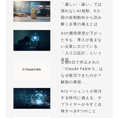
「厳しい・緩い」では
測れないAI規制、6カ
国の規制動向から読み
解く企業の備えとは
AIの費用障壁が下がっ
た今も、導入が進まな
い企業に欠けている
「入り口設計」という
発想
公開3日で停止された
「Claude Fable 5」は
なぜ復活できたのか？
解除の裏側...
AIエージェントが発注
する時代に備える、サ
プライヤーが今すぐ点
検すべき3つのこと