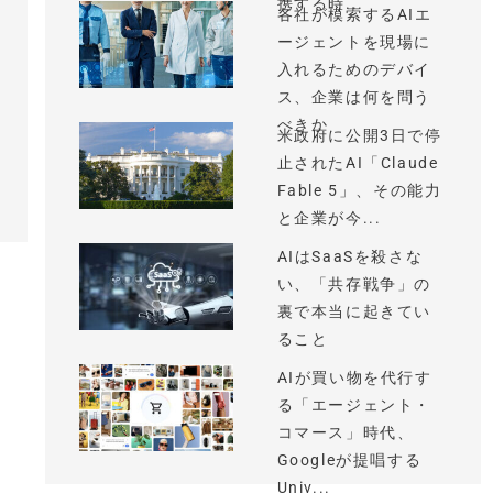
携する時...
各社が模索するAIエ
ージェントを現場に
入れるためのデバイ
ス、企業は何を問う
べきか
米政府に公開3日で停
止されたAI「Claude
Fable 5」、その能力
と企業が今...
AIはSaaSを殺さな
い、「共存戦争」の
裏で本当に起きてい
ること
AIが買い物を代行す
る「エージェント・
コマース」時代、
Googleが提唱する
Univ...