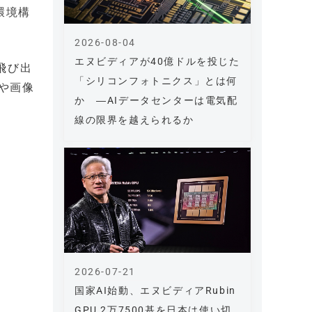
験環境構
2026-08-04
エヌビディアが40億ドルを投じた
「飛び出
「シリコンフォトニクス」とは何
や画像
か ―AIデータセンターは電気配
線の限界を越えられるか
2026-07-21
国家AI始動、エヌビディアRubin
GPU 2万7500基を日本は使い切