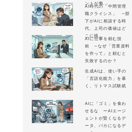
ントが働...
AI時代の「中間管理
職クライシス」 —部
下がAIに相談する時
代、上司の価値はど
こに残...
AIに仕事を頼む技
術 —なぜ「営業資料
を作って」と頼むと
失敗するのか？
生成AIは、使い手の
「言語化能力」を暴
く、リトマス試験紙
AIに「ゴミ」を食わ
せるな ーAIエージ
ェントが賢くなるデ
ータ、バカになるデ