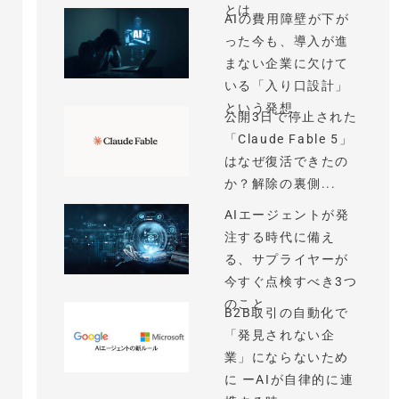
とは
AIの費用障壁が下が
った今も、導入が進
まない企業に欠けて
いる「入り口設計」
という発想
公開3日で停止された
「Claude Fable 5」
はなぜ復活できたの
か？解除の裏側...
AIエージェントが発
注する時代に備え
る、サプライヤーが
今すぐ点検すべき3つ
のこと
B2B取引の自動化で
「発見されない企
業」にならないため
に ーAIが自律的に連