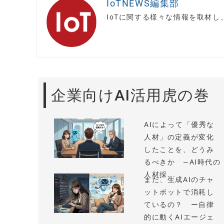
IoTNEWS編集部
IoTに関する様々な情報を取材
企業向けAI活用虎の巻
AIによって「優秀な
人材」の定義が変化
したことを、どうみ
るべきか —AI時代の
人材採...
まだ、生成AIのチャ
ットボットで消耗し
ているの？ ー自律
的に動くAIエージェ