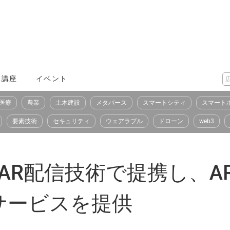
X講座
イベント
医療
農業
土木建設
メタバース
スマートシティ
スマート
要素技術
セキュリティ
ウェアラブル
ドローン
web3
がWebAR配信技術で提携し
サービスを提供