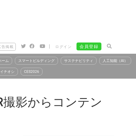
|
会員登録
広告掲載
ログイン
ホーム
スマートビルディング
サステナビリティ
人工知能（AI）
イチオシ
CES2026
、AR撮影からコンテン