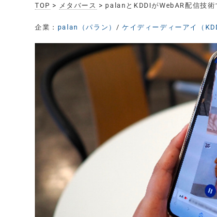
TOP
>
メタバース
> palanとKDDIがWebAR
企業：
palan（パラン）
/
ケイディーディーアイ（KD