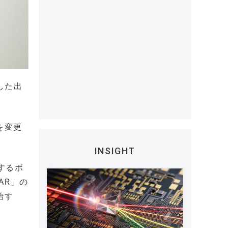
した出
を変更
INSIGHT
するボ
AR」の
始す