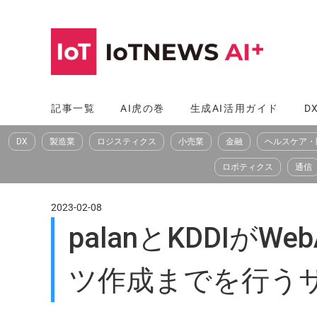
コ
ン
テ
ン
ツ
記事一覧
AI虎の巻
生成AI活用ガイド
D
へ
DX
製造業
ロジスティクス
小売業
金融
ヘルスケア・
ス
キ
ロボティクス
通信
ッ
プ
2023-02-08
palanとKDDI
ツ作成までを行う