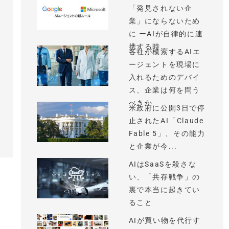
「発見されない企
業」にならないため
に ーAIが自律的に連
携する時...
各社が模索するAIエ
ージェントを現場に
入れるためのデバイ
ス、企業は何を問う
べきか
米政府に公開3日で停
止されたAI「Claude
Fable 5」、その能力
と企業が今...
AIはSaaSを殺さな
い、「共存戦争」の
裏で本当に起きてい
ること
AIが買い物を代行す