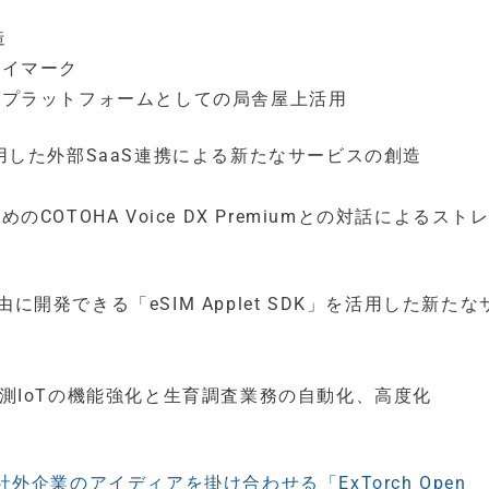
造
ェイマーク
グプラットフォームとしての局舎屋上活用
活用した外部SaaS連携による新たなサービスの創造
OTOHA Voice DX Premiumとの対話によるスト
に開発できる「eSIM Applet SDK」を活用した新たな
よる計測IoTの機能強化と生育調査業務の自動化、高度化
社外企業のアイディアを掛け合わせる「ExTorch Open