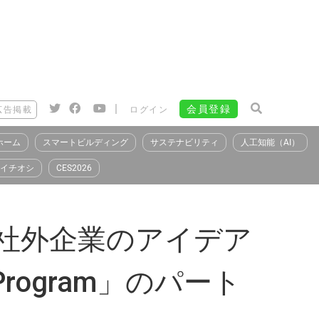
|
会員登録
広告掲載
ログイン
ホーム
スマートビルディング
サステナビリティ
人工知能（AI）
イチオシ
CES2026
スと社外企業のアイデア
n Program」のパート