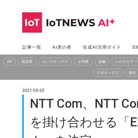
コ
ン
テ
ン
ツ
記事一覧
AI虎の巻
生成AI活用ガイド
D
へ
DX
製造業
ロジスティクス
小売業
金融
ヘルスケア・
ス
キ
ロボティクス
通信
ッ
プ
2021-05-20
NTT Com、NT
を掛け合わせる「ExTor