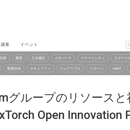
X講座
イベント
医療
農業
土木建設
メタバース
スマートシティ
スマート
要素技術
セキュリティ
ウェアラブル
ドローン
web3
T Comグループのリソー
ch Open Innovatio