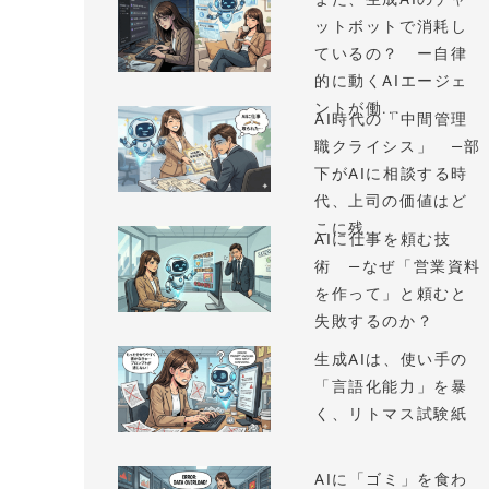
ットボットで消耗し
ているの？ ー自律
的に動くAIエージェ
ントが働...
AI時代の「中間管理
職クライシス」 —部
下がAIに相談する時
代、上司の価値はど
こに残...
AIに仕事を頼む技
術 —なぜ「営業資料
を作って」と頼むと
失敗するのか？
生成AIは、使い手の
「言語化能力」を暴
く、リトマス試験紙
AIに「ゴミ」を食わ