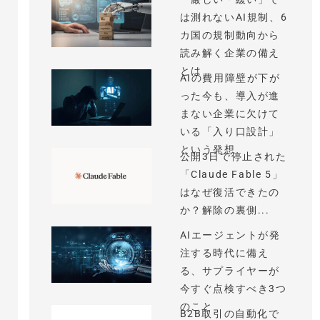
は測れないAI規制、6
カ国の規制動向から
読み解く企業の備え
とは
AIの費用障壁が下が
った今も、導入が進
まない企業に欠けて
いる「入り口設計」
という発想
公開3日で停止された
「Claude Fable 5」
はなぜ復活できたの
か？解除の裏側...
AIエージェントが発
注する時代に備え
る、サプライヤーが
今すぐ点検すべき3つ
のこと
B2B取引の自動化で