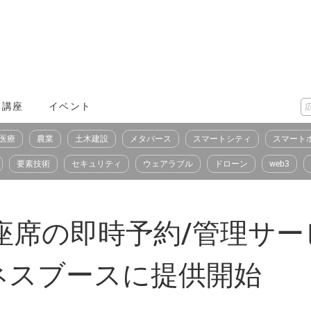
X講座
イベント
医療
農業
土木建設
メタバース
スマートシティ
スマート
要素技術
セキュリティ
ウェアラブル
ドローン
web3
席の即時予約/管理サービス
ネスブースに提供開始