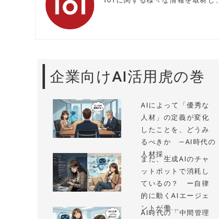
IoTに関する様々な情報を取材
企業向けAI活用虎の巻
AIによって「優秀な
人材」の定義が変化
したことを、どうみ
るべきか —AI時代の
人材採...
まだ、生成AIのチャ
ットボットで消耗し
ているの？ ー自律
的に動くAIエージェ
ントが働...
AI時代の「中間管理