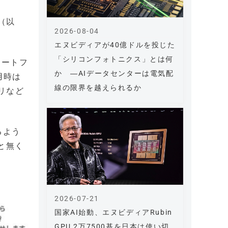
p（以
2026-08-04
エヌビディアが40億ドルを投じた
「シリコンフォトニクス」とは何
マートフ
か ―AIデータセンターは電気配
用時は
線の限界を越えられるか
リなど
るよう
と無く
2026-07-21
国家AI始動、エヌビディアRubin
GPU 2万7500基を日本は使い切