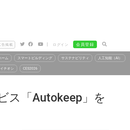
|
会員登録
広告掲載
ログイン
ホーム
スマートビルディング
サステナビリティ
人工知能（AI）
イチオシ
CES2026
「Autokeep」を