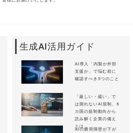
し、皆様にお届けいたします。
生成AI活用ガイド
AI導入「内製か外部
支援か」で悩む前に
確認すべき5つのこと
「厳しい・緩い」で
は測れないAI規制、6
カ国の規制動向から
読み解く企業の備え
とは
AIの費用障壁が下が