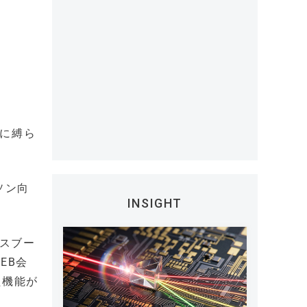
所に縛ら
ソン向
INSIGHT
ネスブー
EB会
た機能が