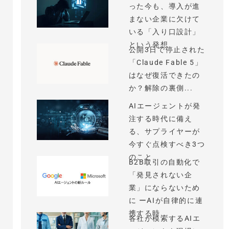
った今も、導入が進
まない企業に欠けて
いる「入り口設計」
という発想
公開3日で停止された
「Claude Fable 5」
はなぜ復活できたの
か？解除の裏側...
AIエージェントが発
注する時代に備え
る、サプライヤーが
今すぐ点検すべき3つ
のこと
B2B取引の自動化で
「発見されない企
業」にならないため
に ーAIが自律的に連
携する時...
各社が模索するAIエ