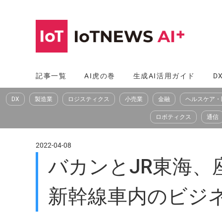
コ
ン
テ
ン
ツ
記事一覧
AI虎の巻
生成AI活用ガイド
D
へ
DX
製造業
ロジスティクス
小売業
金融
ヘルスケア・
ス
キ
ロボティクス
通信
ッ
プ
2022-04-08
バカンとJR東海、座
新幹線車内のビジ