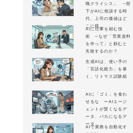
職クライシス」 —部
下がAIに相談する時
代、上司の価値はど
こに残...
AIに仕事を頼む技
術 —なぜ「営業資料
を作って」と頼むと
失敗するのか？
生成AIは、使い手の
「言語化能力」を暴
く、リトマス試験紙
AIに「ゴミ」を食わ
せるな ーAIエージ
ェントが賢くなるデ
ータ、バカになるデ
ータ
AIで業務を自動化す