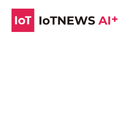
コ
ン
テ
ン
ツ
へ
ス
キ
ッ
プ