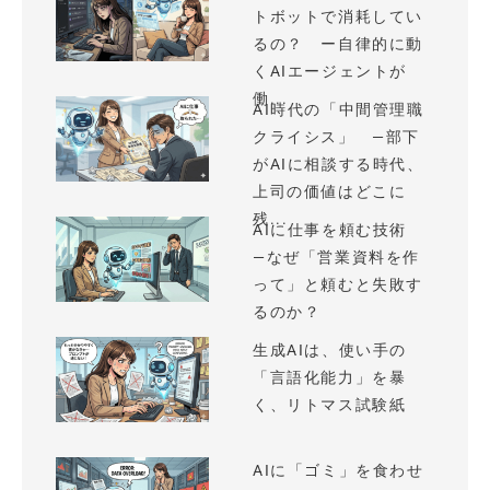
トボットで消耗してい
るの？ ー自律的に動
くAIエージェントが
働...
AI時代の「中間管理職
クライシス」 —部下
がAIに相談する時代、
上司の価値はどこに
残...
AIに仕事を頼む技術
—なぜ「営業資料を作
って」と頼むと失敗す
るのか？
生成AIは、使い手の
「言語化能力」を暴
く、リトマス試験紙
AIに「ゴミ」を食わせ