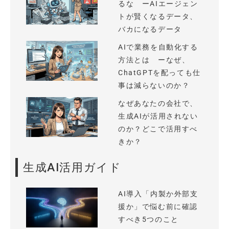
るな ーAIエージェン
トが賢くなるデータ、
バカになるデータ
AIで業務を自動化する
方法とは ーなぜ、
ChatGPTを配っても仕
事は減らないのか？
なぜあなたの会社で、
生成AIが活用されない
のか？どこで活用すべ
きか？
生成AI活用ガイド
AI導入「内製か外部支
援か」で悩む前に確認
すべき5つのこと