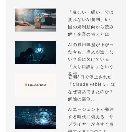
「厳しい・緩い」では
測れないAI規制、6カ
国の規制動向から読み
解く企業の備えとは
AIの費用障壁が下がっ
た今も、導入が進まな
い企業に欠けている
「入り口設計」という
発想
公開3日で停止された
「Claude Fable 5」は
なぜ復活できたのか？
解除の裏側...
AIエージェントが発注
する時代に備える、サ
プライヤーが今すぐ点
検すべき3つのこと