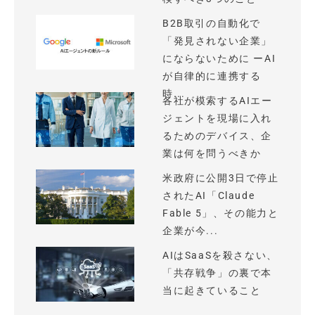
B2B取引の自動化で
「発見されない企業」
にならないために ーAI
が自律的に連携する
時...
各社が模索するAIエー
ジェントを現場に入れ
るためのデバイス、企
業は何を問うべきか
米政府に公開3日で停止
されたAI「Claude
Fable 5」、その能力と
企業が今...
AIはSaaSを殺さない、
「共存戦争」の裏で本
当に起きていること