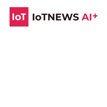
コ
ン
テ
ン
ツ
へ
ス
キ
ッ
プ