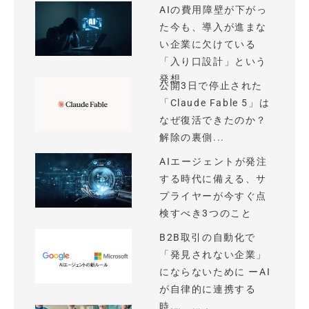
AIの費用障壁が下がっ
た今も、導入が進まな
い企業に欠けている
「入り口設計」という
発想
公開3日で停止された
「Claude Fable 5」は
なぜ復活できたのか？
解除の裏側...
AIエージェントが発注
する時代に備える、サ
プライヤーが今すぐ点
検すべき3つのこと
B2B取引の自動化で
「発見されない企業」
にならないために ーAI
が自律的に連携する
時...