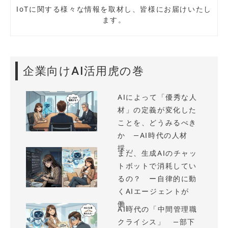
IoTに関する様々な情報を取材し、皆様にお届けいたし
ます。
企業向けAI活用虎の巻
AIによって「優秀な人
材」の定義が変化した
ことを、どうみるべき
か —AI時代の人材
採...
まだ、生成AIのチャッ
トボットで消耗してい
るの？ ー自律的に動
くAIエージェントが
働...
AI時代の「中間管理職
クライシス」 —部下