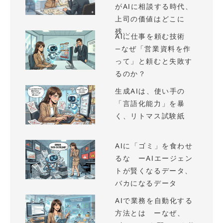
がAIに相談する時代、
上司の価値はどこに
残...
AIに仕事を頼む技術
—なぜ「営業資料を作
って」と頼むと失敗す
るのか？
生成AIは、使い手の
「言語化能力」を暴
く、リトマス試験紙
AIに「ゴミ」を食わせ
るな ーAIエージェン
トが賢くなるデータ、
バカになるデータ
AIで業務を自動化する
方法とは ーなぜ、