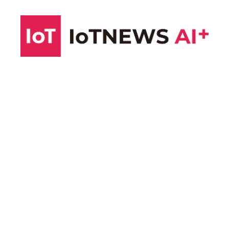
コ
ン
テ
ン
ツ
へ
ス
キ
ッ
プ