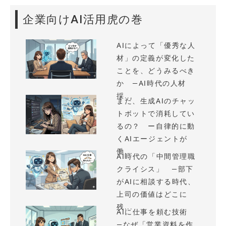
企業向けAI活用虎の巻
AIによって「優秀な人
材」の定義が変化した
ことを、どうみるべき
か —AI時代の人材
採...
まだ、生成AIのチャッ
トボットで消耗してい
るの？ ー自律的に動
くAIエージェントが
働...
AI時代の「中間管理職
クライシス」 —部下
がAIに相談する時代、
上司の価値はどこに
残...
AIに仕事を頼む技術
—なぜ「営業資料を作