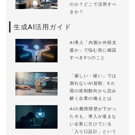
のか？どこで活用すべ
きか？
生成AI活用ガイド
AI導入「内製か外部支
援か」で悩む前に確認
すべき5つのこと
「厳しい・緩い」では
測れないAI規制、6カ
国の規制動向から読み
解く企業の備えとは
AIの費用障壁が下がっ
た今も、導入が進まな
い企業に欠けている
「入り口設計」という