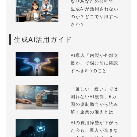
なぜあなたの会社で、
生成AIが活用されない
のか？どこで活用すべ
きか？
生成AI活用ガイド
AI導入「内製か外部支
援か」で悩む前に確認
すべき5つのこと
「厳しい・緩い」では
測れないAI規制、6カ
国の規制動向から読み
解く企業の備えとは
AIの費用障壁が下がっ
た今も、導入が進まな