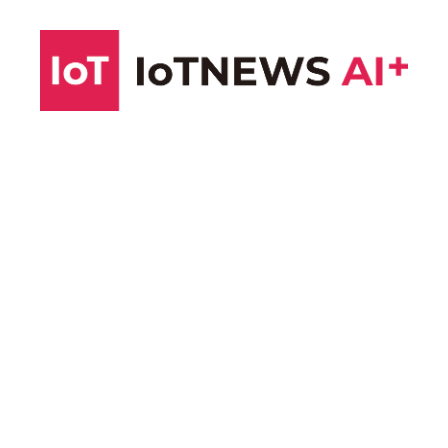
コ
ン
テ
ン
ツ
へ
ス
キ
ッ
プ