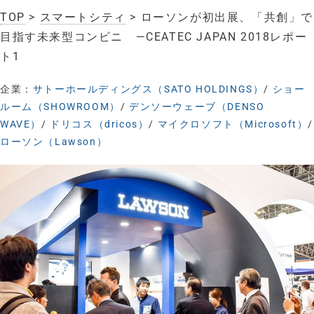
TOP
>
スマートシティ
> ローソンが初出展、「共創」で
目指す未来型コンビニ —CEATEC JAPAN 2018レポー
ト1
企業：
サトーホールディングス（SATO HOLDINGS）
/
ショー
ルーム（SHOWROOM）
/
デンソーウェーブ（DENSO
WAVE）
/
ドリコス（dricos）
/
マイクロソフト（Microsoft）
/
ローソン（Lawson）