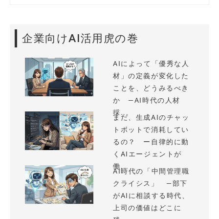
企業向けAI活用虎の巻
AIによって「優秀な人
材」の定義が変化した
ことを、どうみるべき
か —AI時代の人材
採...
まだ、生成AIのチャッ
トボットで消耗してい
るの？ ー自律的に動
くAIエージェントが
働...
AI時代の「中間管理職
クライシス」 —部下
がAIに相談する時代、
上司の価値はどこに