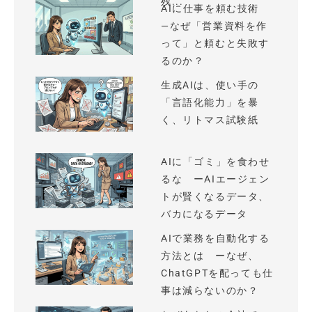
残...
AIに仕事を頼む技術
—なぜ「営業資料を作
って」と頼むと失敗す
るのか？
生成AIは、使い手の
「言語化能力」を暴
く、リトマス試験紙
AIに「ゴミ」を食わせ
るな ーAIエージェン
トが賢くなるデータ、
バカになるデータ
AIで業務を自動化する
方法とは ーなぜ、
ChatGPTを配っても仕
事は減らないのか？