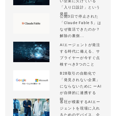
い企業に欠けている
「入り口設計」という
発想
公開3日で停止された
「Claude Fable 5」は
なぜ復活できたのか？
解除の裏側...
AIエージェントが発注
する時代に備える、サ
プライヤーが今すぐ点
検すべき3つのこと
B2B取引の自動化で
「発見されない企業」
にならないために ーAI
が自律的に連携する
時...
各社が模索するAIエー
ジェントを現場に入れ
るためのデバイス、企