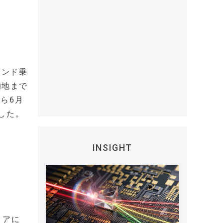
マンド乗
的地まで
から6月
施した。
INSIGHT
リアに