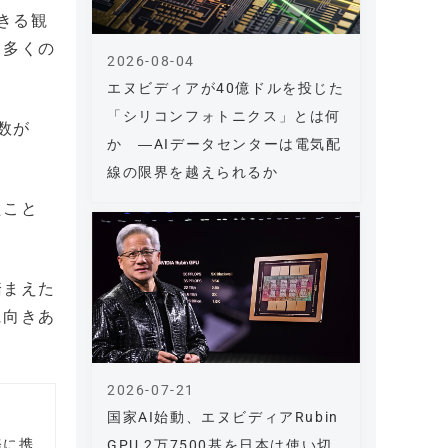
きる観
り多くの
2026-08-04
エヌビディアが40億ドルを投じた
「シリコンフォトニクス」とは何
数が
か ―AIデータセンターは電気配
線の限界を越えられるか
たこと
踏まえた
に向きあ
2026-07-21
国家AI始動、エヌビディアRubin
務に携
GPU 2万7500基を日本は使い切