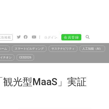
|
会員登録
広告掲載
ログイン
ホーム
スマートビルディング
サステナビリティ
人工知能（AI）
イチオシ
CES2026
観光型MaaS」実証