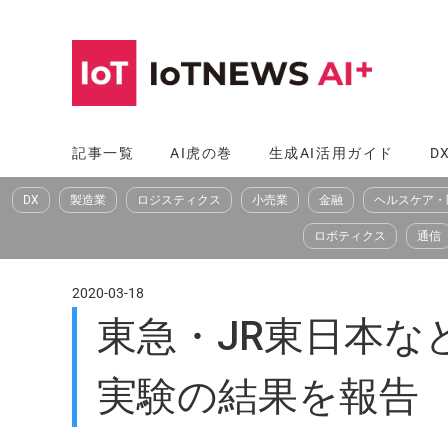
コ
ン
テ
ン
ツ
記事一覧
AI虎の巻
生成AI活用ガイド
D
へ
DX
製造業
ロジスティクス
小売業
金融
ヘルスケア・
ス
キ
ロボティクス
通信
ッ
プ
2020-03-18
東急・JR東日本な
実験の結果を報告