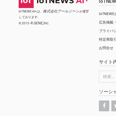
IoTN
株式会社アールジーン
IoTNEWS AI+は、
が運営
IoTNEW
しております。
広告掲載
R.GENE,Inc.
© 2015-
プライバ
特定商取
お問合せ
サイト
検
索:
ソーシ