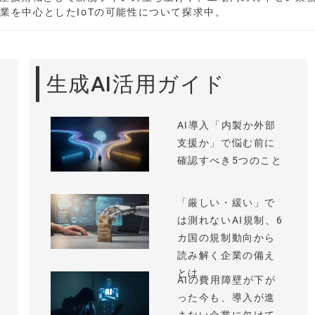
造業を中心としたIoTの可能性について探求中。
生成AI活用ガイド
AI導入「内製か外部
支援か」で悩む前に
確認すべき5つのこと
「厳しい・緩い」で
は測れないAI規制、6
カ国の規制動向から
読み解く企業の備え
とは
AIの費用障壁が下が
った今も、導入が進