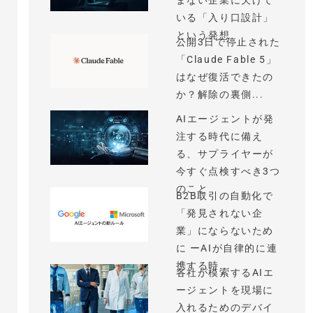
まない企業に欠けて
いる「入り口設計」
という発想
公開3日で停止された
「Claude Fable 5」
はなぜ復活できたの
か？解除の裏側...
AIエージェントが発
注する時代に備え
る、サプライヤーが
今すぐ点検すべき3つ
のこと
B2B取引の自動化で
「発見されない企
業」にならないため
に ーAIが自律的に連
携する時...
各社が模索するAIエ
ージェントを現場に
入れるためのデバイ