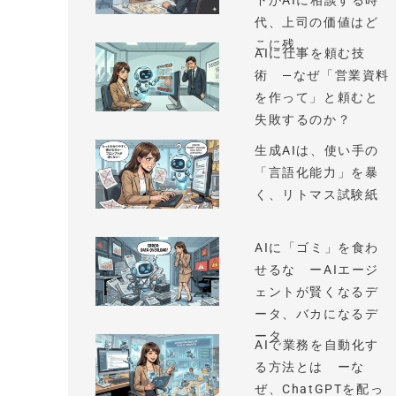
下がAIに相談する時
代、上司の価値はど
こに残...
AIに仕事を頼む技
術 —なぜ「営業資料
を作って」と頼むと
失敗するのか？
生成AIは、使い手の
「言語化能力」を暴
く、リトマス試験紙
AIに「ゴミ」を食わ
せるな ーAIエージ
ェントが賢くなるデ
ータ、バカになるデ
ータ
AIで業務を自動化す
る方法とは ーな
ぜ、ChatGPTを配っ