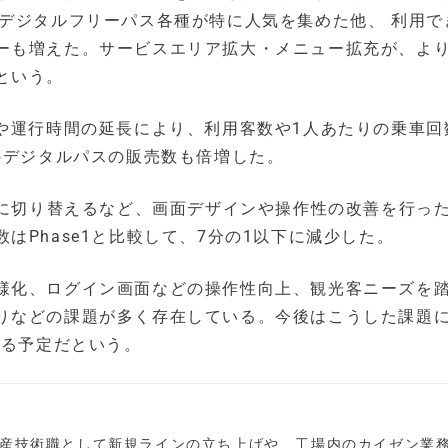
むデジタルフリーパス各種が特に人気を集めた他、 利用で
ーも増えた。サービスエリア拡大・メニュー拡充が、よ
という。
大や運行時間の延長により、利用客数や1人あたりの乗車回
のデジタルパスの販売数も倍増した。
ザに切り替えるなど、画面デザインや操作性の改善を行っ
はPhase1と比較して、7分の1以下に減少した。
様化、ログイン画面などの操作性向上、観光客ニーズを
りなどの課題が多く存在している。今後はこうした課題
する予定だという。
産技術職として新規ラインの立ち上げや、工場内のカイゼン業