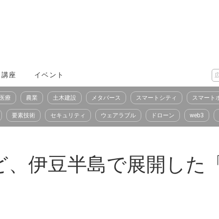
X講座
イベント
医療
農業
土木建設
メタバース
スマートシティ
スマート
要素技術
セキュリティ
ウェアラブル
ドローン
web3
ど、伊豆半島で展開した「