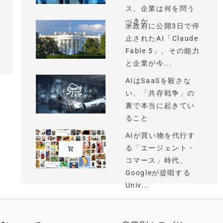
ス、企業は何を問う
べきか
米政府に公開3日で停
止されたAI「Claude
Fable 5」、その能力
と企業が今...
AIはSaaSを殺さな
い、「共存戦争」の
裏で本当に起きてい
ること
AIが買い物を代行す
る「エージェント・
コマース」時代、
Googleが提唱する
Univ...