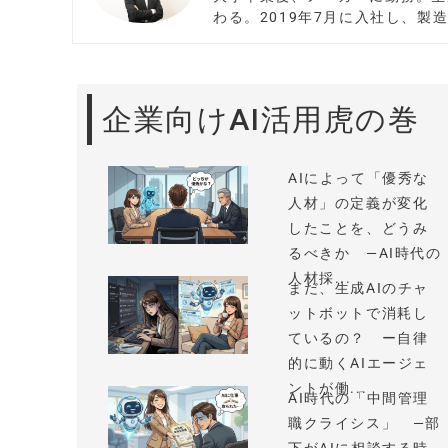
わる。2019年7月に入社し、製
企業向けAI活用虎の巻
AIによって「優秀な
人材」の定義が変化
したことを、どうみ
るべきか —AI時代の
人材採...
まだ、生成AIのチャ
ットボットで消耗し
ているの？ ー自律
的に動くAIエージェ
ントが働...
AI時代の「中間管理
職クライシス」 —部