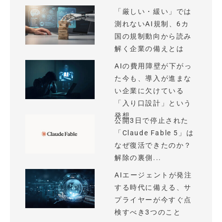
「厳しい・緩い」では
測れないAI規制、6カ
国の規制動向から読み
解く企業の備えとは
AIの費用障壁が下がっ
た今も、導入が進まな
い企業に欠けている
「入り口設計」という
発想
公開3日で停止された
「Claude Fable 5」は
なぜ復活できたのか？
解除の裏側...
AIエージェントが発注
する時代に備える、サ
プライヤーが今すぐ点
検すべき3つのこと