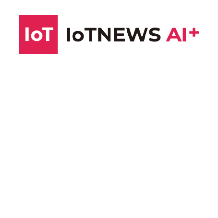
コ
ン
テ
ン
ツ
へ
ス
キ
ッ
プ