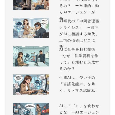
るの？ ー自律的に動
くAIエージェントが
働...
AI時代の「中間管理職
クライシス」 —部下
がAIに相談する時代、
上司の価値はどこに
残...
AIに仕事を頼む技術
—なぜ「営業資料を作
って」と頼むと失敗す
るのか？
生成AIは、使い手の
「言語化能力」を暴
く、リトマス試験紙
AIに「ゴミ」を食わせ
るな ーAIエージェン