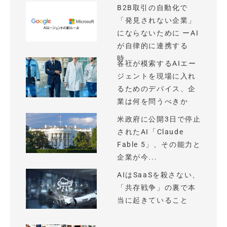
B2B取引の自動化で
「発見されない企業」
にならないために ーAI
が自律的に連携する
時...
各社が模索するAIエー
ジェントを現場に入れ
るためのデバイス、企
業は何を問うべきか
米政府に公開3日で停止
されたAI「Claude
Fable 5」、その能力と
企業が今...
AIはSaaSを殺さない、
「共存戦争」の裏で本
当に起きていること