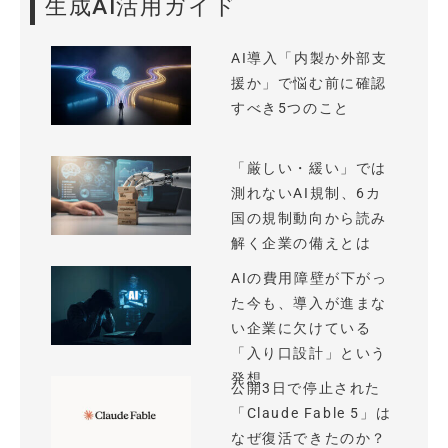
生成AI活用ガイド
AI導入「内製か外部支
援か」で悩む前に確認
すべき5つのこと
「厳しい・緩い」では
測れないAI規制、6カ
国の規制動向から読み
解く企業の備えとは
AIの費用障壁が下がっ
た今も、導入が進まな
い企業に欠けている
「入り口設計」という
発想
公開3日で停止された
「Claude Fable 5」は
なぜ復活できたのか？