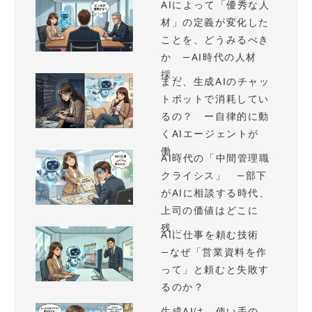
AIによって「優秀な人
材」の定義が変化した
ことを、どうみるべき
か —AI時代の人材
採...
まだ、生成AIのチャッ
トボットで消耗してい
るの？ ー自律的に動
くAIエージェントが
働...
AI時代の「中間管理職
クライシス」 —部下
がAIに相談する時代、
上司の価値はどこに
残...
AIに仕事を頼む技術
—なぜ「営業資料を作
って」と頼むと失敗す
るのか？
生成AIは、使い手の