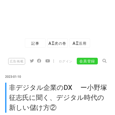
記事
AI虎の巻
AI活用
|
会員登録
広告掲載
ログイン
2023-01-10
非デジタル企業のDX ー小野塚
征志氏に聞く、デジタル時代の
新しい儲け方②