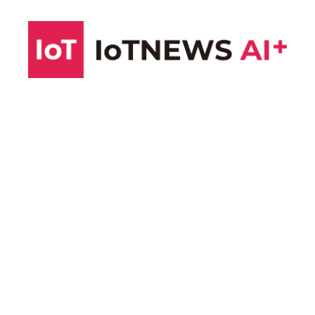
コ
ン
テ
ン
ツ
へ
ス
キ
ッ
プ