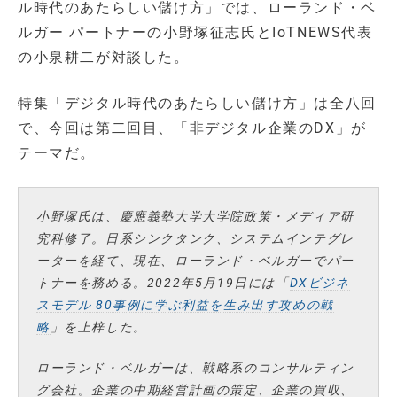
ル時代のあたらしい儲け方」では、ローランド・ベ
ルガー パートナーの小野塚征志氏とIoTNEWS代表
の小泉耕二が対談した。
特集「デジタル時代のあたらしい儲け方」は全八回
で、今回は第二回目、「非デジタル企業のDX」が
テーマだ。
小野塚氏は、慶應義塾大学大学院政策・メディア研
究科修了。日系シンクタンク、システムインテグレ
ーターを経て、現在、ローランド・ベルガーでパー
トナーを務める。2022年5月19日には「
DXビジネ
スモデル 80事例に学ぶ利益を生み出す攻めの戦
略
」を上梓した。
ローランド・ベルガーは、戦略系のコンサルティン
グ会社。企業の中期経営計画の策定、企業の買収、