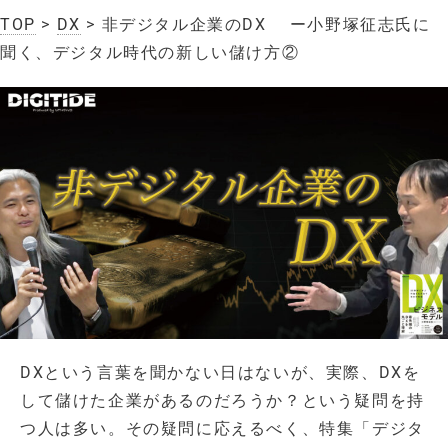
TOP
>
DX
> 非デジタル企業のDX ー小野塚征志氏に
聞く、デジタル時代の新しい儲け方②
DXという言葉を聞かない日はないが、実際、DXを
して儲けた企業があるのだろうか？という疑問を持
つ人は多い。その疑問に応えるべく、特集「デジタ