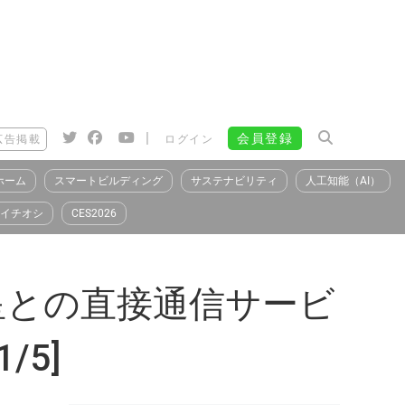
|
会員登録
広告掲載
ログイン
ホーム
スマートビルディング
サステナビリティ
人工知能（AI）
イチオシ
CES2026
k衛星との直接通信サービ
/5]