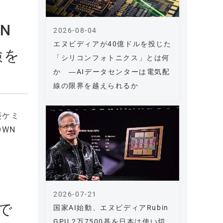
N
2026-08-04
エヌビディアが40億ドルを投じた
検を
「シリコンフォトニクス」とは何
か ―AIデータセンターは電気配
線の限界を越えられるか
菱ケミ
WN
2026-07-21
で
国家AI始動、エヌビディアRubin
GPU 2万7500基を日本は使い切