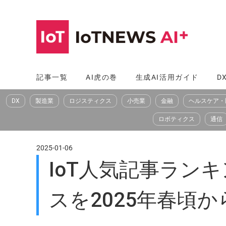
コ
ン
テ
ン
ツ
記事一覧
AI虎の巻
生成AI活用ガイド
D
へ
DX
製造業
ロジスティクス
小売業
金融
ヘルスケア・
ス
キ
ロボティクス
通信
ッ
プ
2025-01-06
IoT人気記事ランキン
スを2025年春頃から