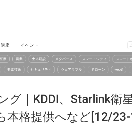
X講座
イベント
医療
農業
土木建設
メタバース
スマートシティ
スマート
要素技術
セキュリティ
ウェアラブル
ドローン
web3
グ｜KDDI、Starlin
本格提供へなど[12/23-1