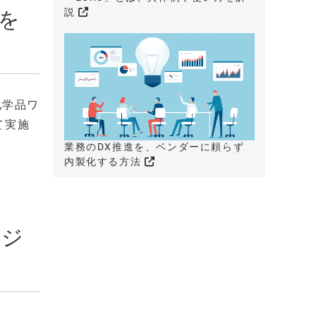
説
を
化学品ワ
て実施
業務のDX推進を、ベンダーに頼らず
内製化する方法
モジ