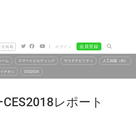
|
会員登録
広告掲載
ログイン
ホーム
スマートビルディング
サステナビリティ
人工知能（AI）
イチオシ
CES2026
ES2018レポート