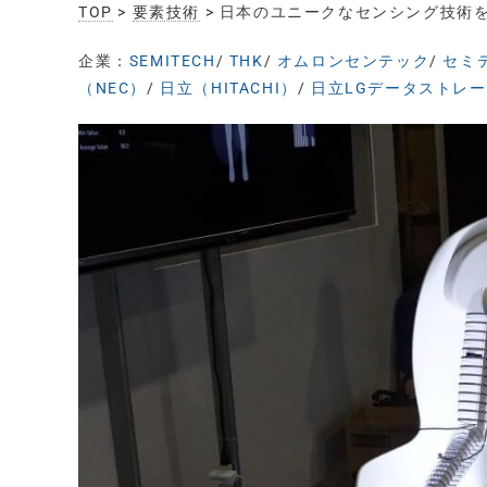
TOP
>
要素技術
> 日本のユニークなセンシング技術を
企業：
SEMITECH
/
THK
/
オムロンセンテック
/
セミ
（NEC）
/
日立（HITACHI）
/
日立LGデータストレー