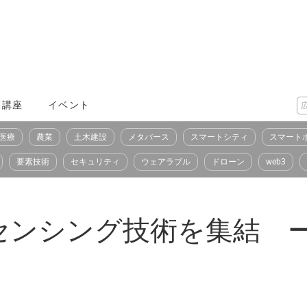
X講座
イベント
医療
農業
土木建設
メタバース
スマートシティ
スマート
要素技術
セキュリティ
ウェアラブル
ドローン
web3
ンシング技術を集結 ーC