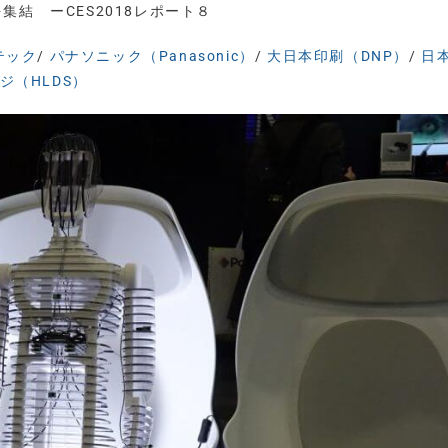
集結 ーCES2018レポート８
テック
/
パナソニック（Panasonic）
/
大日本印刷（DNP）
/
日
ジ（HLDS）