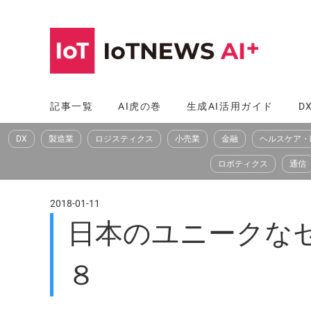
コ
ン
テ
ン
ツ
記事一覧
AI虎の巻
生成AI活用ガイド
D
へ
DX
製造業
ロジスティクス
小売業
金融
ヘルスケア・
ス
キ
ロボティクス
通信
ッ
プ
2018-01-11
日本のユニークなセ
８