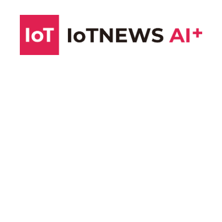
コ
ン
テ
ン
ツ
へ
ス
キ
ッ
プ