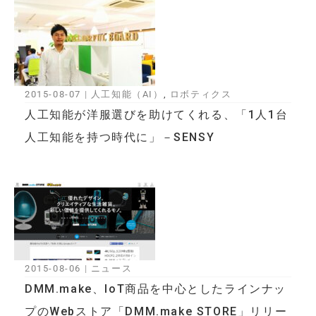
2015-08-07
|
人工知能（AI）
,
ロボティクス
人工知能が洋服選びを助けてくれる、「1人1台
人工知能を持つ時代に」－SENSY
2015-08-06
|
ニュース
DMM.make、IoT商品を中心としたラインナッ
プのWebストア「DMM.make STORE」リリー